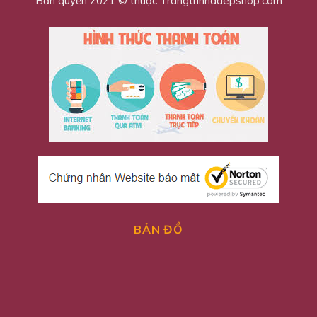
Bản quyền 2021 © thuộc Trangtrinhadepshop.com
BẢN ĐỒ