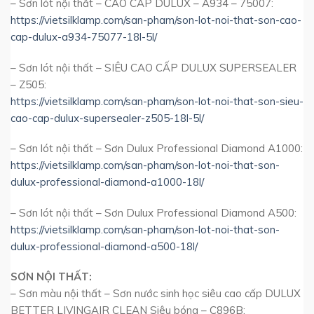
– Sơn lót nội thất – CAO CẤP DULUX – A934 – 75007:
https://vietsilklamp.com/san-pham/son-lot-noi-that-son-cao-
cap-dulux-a934-75077-18l-5l/
– Sơn lót nội thất – SIÊU CAO CẤP DULUX SUPERSEALER
– Z505:
https://vietsilklamp.com/san-pham/son-lot-noi-that-son-sieu-
cao-cap-dulux-supersealer-z505-18l-5l/
– Sơn lót nội thất – Sơn Dulux Professional Diamond A1000:
https://vietsilklamp.com/san-pham/son-lot-noi-that-son-
dulux-professional-diamond-a1000-18l/
– Sơn lót nội thất – Sơn Dulux Professional Diamond A500:
https://vietsilklamp.com/san-pham/son-lot-noi-that-son-
dulux-professional-diamond-a500-18l/
SƠN NỘI THẤT:
– Sơn màu nội thất – Sơn nước sinh học siêu cao cấp DULUX
BETTER LIVINGAIR CLEAN Siêu bóng – C896B: