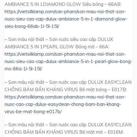
AMBIANCE 5 IN 1DIAMOND GLOW Siêu bóng – 66AB:
https://vietsilklamp.com/san-pham/son-mau-noi-that-son-
nuoc-sieu-cao-cap-dulux-ambiance-5-in-1-diamond-glow-
sieu-bong-66ab-1l-5l-15l/
– Sơn màu nội thất – Sơn nước siêu cao cấp DULUX
AMBIANCE 5 IN 1PEARL GLOW Bóng mờ – 66A:
https://vietsilklamp.com/san-pham/son-mau-noi-that-son-
nuoc-sieu-cao-cap-dulux-ambiance-5-in-1-pearl-glow-bong-
mo-66a-1l-5l-15l/
– Sơn màu nội thất – Sơn nước cao cấp DULUX EASYCLEAN
CHỐNG BÁM BẨN KHÁNG VIRUS Bề mặt bóng – E017B:
https://vietsilklamp.com/san-pham/son-mau-noi-that-son-
nuoc-cao-cap-dulux-easyclean-chong-bam-ban-khang-
virus-be-mat-bong-e017b/
– Sơn màu nội thất – Sơn nước cao cấp DULUX EASYCLEAN
CHỐNG BÁM BẨN KHÁNG VIRUS Bề mặt mờ – E016M: