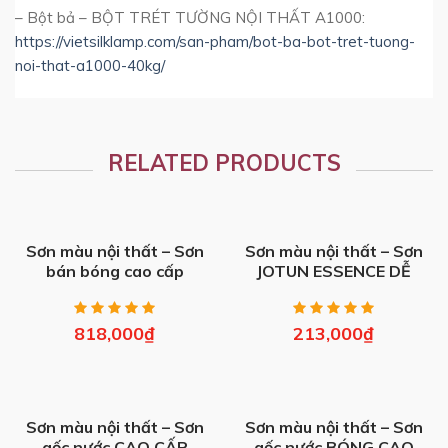
– Bột bả – BỘT TRÉT TƯỜNG NỘI THẤT A1000:
https://vietsilklamp.com/san-pham/bot-ba-bot-tret-tuong-
noi-that-a1000-40kg/
RELATED PRODUCTS
Sơn màu nội thất – Sơn
Sơn màu nội thất – Sơn
bán bóng cao cấp
JOTUN ESSENCE DỄ
KOVA K5500-GOLD
LAU CHÙI (Mới) (1L, 5L,
(4kg, 20kg)
17L)
818,000
₫
213,000
₫
Sơn màu nội thất – Sơn
Sơn màu nội thất – Sơn
gốc nước CAO CẤP
gốc nước BÓNG CAO