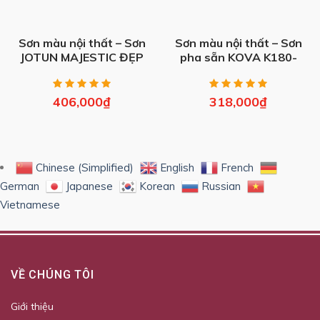
Sơn màu nội thất – Sơn
Sơn màu nội thất – Sơn
JOTUN MAJESTIC ĐẸP
pha sẵn KOVA K180-
HOÀN HẢO MỜ (Mới)
GOLD (4kg, 20kg)
(1L, 5L, 15L)
406,000
₫
318,000
₫
Chinese (Simplified)
English
French
German
Japanese
Korean
Russian
Vietnamese
VỀ CHÚNG TÔI
Giới thiệu