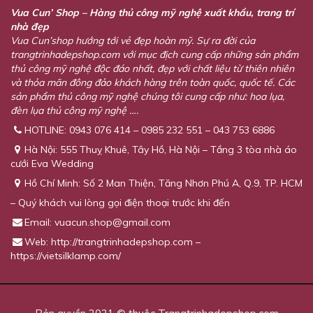
Vua Cun’ Shop – Hàng thủ công mỹ nghệ xuất khẩu, trang trí
nhà đẹp
Vua Cun’shop hướng tới vẻ đẹp hoàn mỹ. Sự ra đời của
trangtrinhadepshop.com với mục địch cung cấp những sản phẩm
thủ công mỹ nghệ độc đáo nhất, đẹp với chất liệu từ thiên nhiên
và thỏa mãn đông đảo khách hàng trên toàn quốc, quốc tế. Các
sản phẩm thủ công mỹ nghệ chúng tôi cung cấp như: hoa lụa,
đèn lụa thủ công mỹ nghệ ….
HOTLINE: 0943 076 414 – 0985 232 551 – 043 753 6886
Hà Nội: 555 Thuỵ Khuê, Tây Hồ, Hà Nội – Tầng 3 tòa nhà áo
cưới Eva Wedding
Hồ Chí Minh: Số 2 Man Thiện, Tăng Nhơn Phú A, Q.9, TP. HCM
– Quý khách vui lòng gọi điện thoại trước khi đến
Email:
vuacun.shop@gmail.com
Web: http://trangtrinhadepshop.com –
https://vietsilklamp.com/