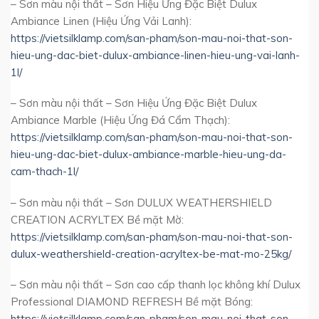
– Sơn màu nội thất – Sơn Hiệu Ứng Đặc Biệt Dulux
Ambiance Linen (Hiệu Ứng Vải Lanh):
https://vietsilklamp.com/san-pham/son-mau-noi-that-son-
hieu-ung-dac-biet-dulux-ambiance-linen-hieu-ung-vai-lanh-
1l/
– Sơn màu nội thất – Sơn Hiệu Ứng Đặc Biệt Dulux
Ambiance Marble (Hiệu Ứng Đá Cẩm Thạch):
https://vietsilklamp.com/san-pham/son-mau-noi-that-son-
hieu-ung-dac-biet-dulux-ambiance-marble-hieu-ung-da-
cam-thach-1l/
– Sơn màu nội thất – Sơn DULUX WEATHERSHIELD
CREATION ACRYLTEX Bề mặt Mờ:
https://vietsilklamp.com/san-pham/son-mau-noi-that-son-
dulux-weathershield-creation-acryltex-be-mat-mo-25kg/
– Sơn màu nội thất – Sơn cao cấp thanh lọc không khí Dulux
Professional DIAMOND REFRESH Bề mặt Bóng:
https://vietsilklamp.com/san-pham/son-mau-noi-that-son-