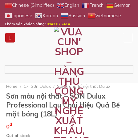
Skip
Chinese (Simplified)
English
French
German
to
Japanese
Korean
Russian
Vietnamese
content
Chăm sóc khách hàng:
0943.076.414
Home
/
17. Sơn Dulux
/
Sơn trang trí nội thất Dulux
Sơn màu nội thất – SƠN Dulux
Professional Lau Chùi Hiệu Quả Bề
mặt bóng (18L)
₫
0
Out of stock