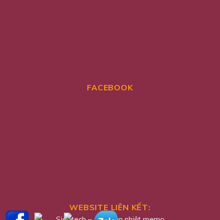
FACEBOOK
WEBSITE LIÊN KẾT:
Sidotech
–
quạt tản nhiệt memo