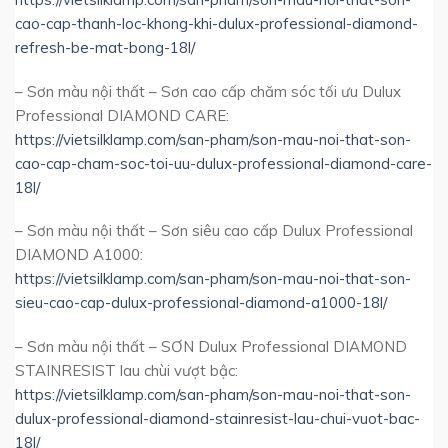
cao-cap-thanh-loc-khong-khi-dulux-professional-diamond-
refresh-be-mat-bong-18l/
– Sơn màu nội thất – Sơn cao cấp chăm sóc tối ưu Dulux
Professional DIAMOND CARE:
https://vietsilklamp.com/san-pham/son-mau-noi-that-son-
cao-cap-cham-soc-toi-uu-dulux-professional-diamond-care-
18l/
– Sơn màu nội thất – Sơn siêu cao cấp Dulux Professional
DIAMOND A1000:
https://vietsilklamp.com/san-pham/son-mau-noi-that-son-
sieu-cao-cap-dulux-professional-diamond-a1000-18l/
– Sơn màu nội thất – SƠN Dulux Professional DIAMOND
STAINRESIST lau chùi vượt bậc:
https://vietsilklamp.com/san-pham/son-mau-noi-that-son-
dulux-professional-diamond-stainresist-lau-chui-vuot-bac-
18l/