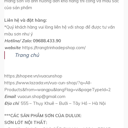
màng sơn và ảnh hưởng đến khả năng thi công và màu sắc
của sản phẩm
Liên hệ và đặt hàng:
*Quý khách hàng vui lòng liên hệ với shop để được tư vấn
màu sơn như ý
Hotline/ Zalo:
09688.433.90
website
: https://trangtrinhadepshop.com/
Trang chủ
https://shopee.vn/vuacunshop
https://www.lazada.vn/vua-cun-shop/?q=All-
Products&from=wangpu&langFlag=vi&pageTypeId=2
Email
: vuacun.shop@gmail.com
Địa chỉ
: 555 – Thụy Khuê – Bưởi – Tây Hồ – Hà Nội
***CÁC SẢN PHẨM SƠN CỦA DULUX:
SƠN LÓT NỘI THẤT: