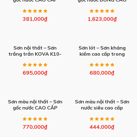
CÔNG NGHỆ NANO –
CẤP JOTON EXFA (5L)
JOTON NANOGREEN
(1kg, 4kg)
381,000
₫
1,623,000
₫
Sơn nội thất – Sơn
Sơn lót – Sơn kháng
trắng trần KOVA K10-
kiềm cao cấp trong
GOLD (5kg, 25kg)
nhà KOVA K109-GOLD
(5kg, 25kg)
695,000
₫
680,000
₫
Sơn màu nội thất – Sơn
Sơn màu nội thất – Sơn
gốc nước CAO CẤP
nước siêu cao cấp
JOTON JOVIAL LCHQ &
DULUX AMBIANCE 5 IN
SIÊU TRẮNG (5L, 18L)
1 SUPERFLEXX
DIAMOND GLOW Siêu
770,000
₫
444,000
₫
bóng – Z611B (1L, 5L)