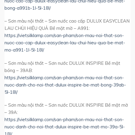
nuoc-cao-cap-dulux-easyclean-lau-chui-hieu-qua-be-mat-
bong-a991b-1l-5l-18l/
– Sơn màu nội thất – Sơn nước cao cấp DULUX EASYCLEAN
LAU CHÙI HIỆU QUẢ Bề mặt mờ – A991:
https://vietsilklamp.com/san-pham/son-mau-noi-that-son-
nuoc-cao-cap-dulux-easyclean-lau-chui-hieu-qua-be-mat-
mo-a991-1l-5l-18l/
– Sơn màu nội thất – Sơn nước DULUX INSPIRE Bề mặt
bóng – 39AB:
https://vietsilklamp.com/san-pham/son-mau-noi-that-son-
nuoc-danh-cho-noi-that-dulux-inspire-be-mat-bong-39ab-
5l-18l/
– Sơn màu nội thất – Sơn nước DULUX INSPIRE Bề mặt mờ
– 39A:
https://vietsilklamp.com/san-pham/son-mau-noi-that-son-
nuoc-danh-cho-noi-that-dulux-inspire-be-mat-mo-39a-5l-
18l/