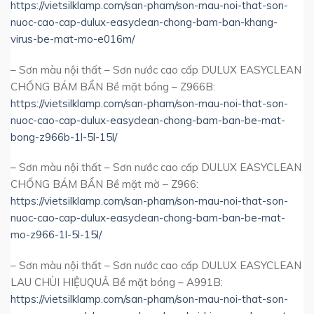
https://vietsilklamp.com/san-pham/son-mau-noi-that-son-
nuoc-cao-cap-dulux-easyclean-chong-bam-ban-khang-
virus-be-mat-mo-e016m/
– Sơn màu nội thất – Sơn nước cao cấp DULUX EASYCLEAN
CHỐNG BÁM BẨN Bề mặt bóng – Z966B:
https://vietsilklamp.com/san-pham/son-mau-noi-that-son-
nuoc-cao-cap-dulux-easyclean-chong-bam-ban-be-mat-
bong-z966b-1l-5l-15l/
– Sơn màu nội thất – Sơn nước cao cấp DULUX EASYCLEAN
CHỐNG BÁM BẨN Bề mặt mờ – Z966:
https://vietsilklamp.com/san-pham/son-mau-noi-that-son-
nuoc-cao-cap-dulux-easyclean-chong-bam-ban-be-mat-
mo-z966-1l-5l-15l/
– Sơn màu nội thất – Sơn nước cao cấp DULUX EASYCLEAN
LAU CHÙI HIỆUQUẢ Bề mặt bóng – A991B:
https://vietsilklamp.com/san-pham/son-mau-noi-that-son-