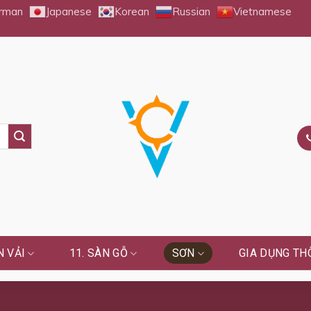
rman
Japanese
Korean
Russian
Vietnamese
 VẢI
11. SÀN GỖ
SƠN
GIA DỤNG TH