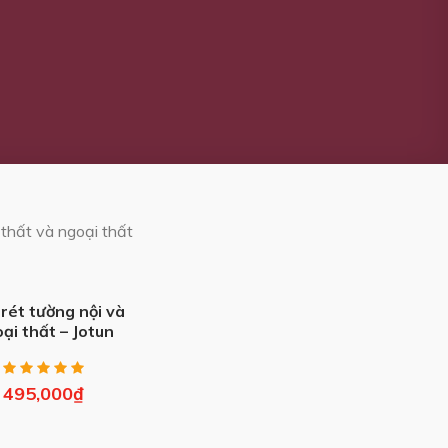
 thất và ngoại thất
trét tường nội và
ại thất – Jotun
erior & Exterior
Putty (40kg)
495,000
₫