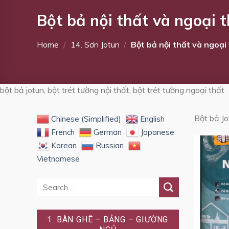
Bột bả nội thất và ngoại t
Home
/
14. Sơn Jotun
/
Bột bả nội thất và ngoại
bột bả jotun, bột trét tường nội thất, bột trét tường ngoại thất
Bột bả Jo
Chinese (Simplified)
English
French
German
Japanese
Korean
Russian
Vietnamese
1. BÀN GHÊ – BẢNG – GIƯỜNG