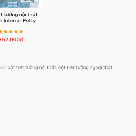
ét tường nội thất
n Interior Putty
(40kg)
352,000
₫
tun, bột trét tường nội thất, bột trét tường ngoại thất