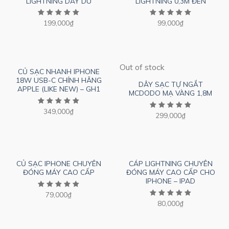
LIGHTNING DÂY DÙ
LIGHTNING 0,3M ĐEN
199,000
₫
99,000
₫
Out of stock
CỦ SẠC NHANH IPHONE
18W USB-C CHÍNH HÃNG
DÂY SẠC TỰ NGẮT
APPLE (LIKE NEW) – GH1
MCDODO MẠ VÀNG 1,8M
349,000
₫
299,000
₫
CỦ SẠC IPHONE CHUYÊN
CÁP LIGHTNING CHUYÊN
ĐÓNG MÁY CAO CẤP
ĐÓNG MÁY CAO CẤP CHO
IPHONE – IPAD
79,000
₫
80,000
₫