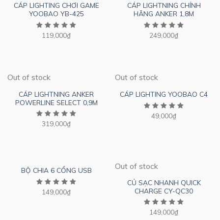
CÁP LIGHTING CHƠI GAME
CÁP LIGHTNING CHÍNH
YOOBAO YB-425
HÃNG ANKER 1,8M
119,000
₫
249,000
₫
Out of stock
Out of stock
CÁP LIGHTNING ANKER
CÁP LIGHTING YOOBAO C4
POWERLINE SELECT 0,9M
49,000
₫
319,000
₫
Out of stock
BỘ CHIA 6 CỔNG USB
CỦ SẠC NHANH QUICK
CHARGE CY-QC30
149,000
₫
149,000
₫