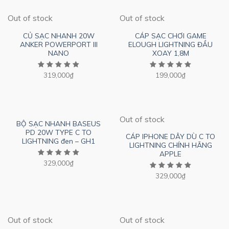
Out of stock
Out of stock
CỦ SẠC NHANH 20W
CÁP SẠC CHƠI GAME
ANKER POWERPORT III
ELOUGH LIGHTNING ĐẦU
NANO
XOAY 1,8M
319,000
₫
199,000
₫
Out of stock
BỘ SẠC NHANH BASEUS
PD 20W TYPE C TO
CÁP IPHONE DÂY DÙ C TO
LIGHTNING đen – GH1
LIGHTNING CHÍNH HÃNG
APPLE
329,000
₫
329,000
₫
Out of stock
Out of stock