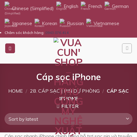
Skip
English
French
German
Chinese (Simplified)
to
content
Japanese
Korean
Russian
Vietnamese
Chăm sóc khách hàng:
0943.076.414
Cáp sạc iPhone
HOME
/
28. CÁP SẠC | PIN DỰ PHÒNG
/
CÁP SẠC
IPHONE
FILTER
Cáp sạc nhanh iPhone chính hãng hỗ trợ sạc pin và truyền