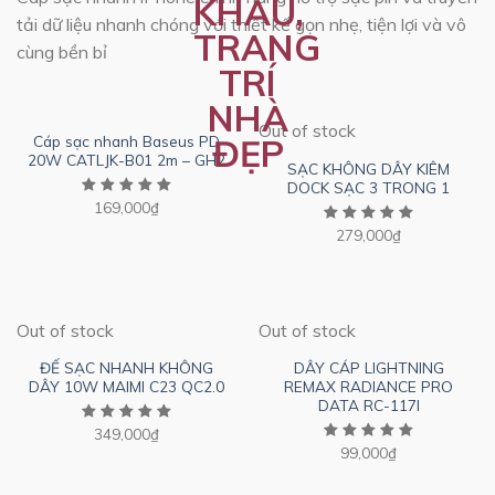
tải dữ liệu nhanh chóng với thiết kế gọn nhẹ, tiện lợi và vô
cùng bền bỉ
Out of stock
Cáp sạc nhanh Baseus PD
20W CATLJK-B01 2m – GH2
SẠC KHÔNG DÂY KIÊM
DOCK SẠC 3 TRONG 1
169,000
₫
279,000
₫
Out of stock
Out of stock
ĐẾ SẠC NHANH KHÔNG
DÂY CÁP LIGHTNING
DÂY 10W MAIMI C23 QC2.0
REMAX RADIANCE PRO
DATA RC-117I
349,000
₫
99,000
₫