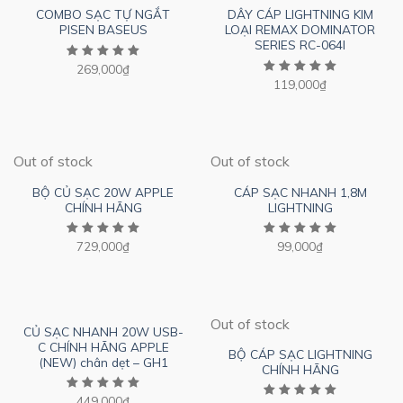
COMBO SẠC TỰ NGẮT
DÂY CÁP LIGHTNING KIM
PISEN BASEUS
LOẠI REMAX DOMINATOR
SERIES RC-064I
269,000
₫
119,000
₫
Out of stock
Out of stock
BỘ CỦ SẠC 20W APPLE
CÁP SẠC NHANH 1,8M
CHÍNH HÃNG
LIGHTNING
729,000
₫
99,000
₫
Out of stock
CỦ SẠC NHANH 20W USB-
C CHÍNH HÃNG APPLE
BỘ CÁP SẠC LIGHTNING
(NEW) chân dẹt – GH1
CHÍNH HÃNG
449,000
₫