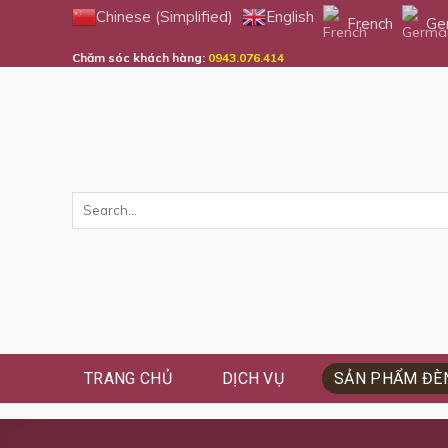
Skip
Chinese (Simplified)
English
French
Ge
to
Chăm sóc khách hàng:
0943.076.414
content
TRANG CHỦ
DỊCH VỤ
SẢN PHẨM ĐÈN