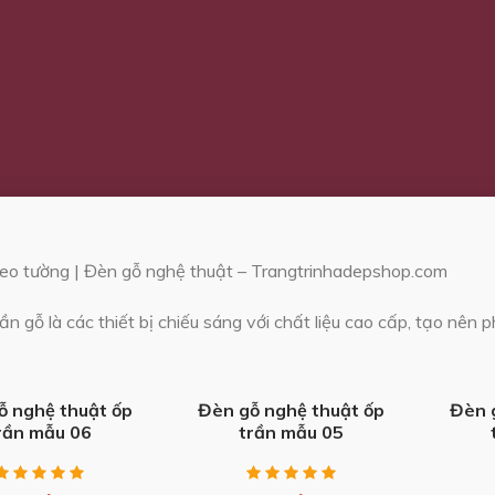
reo tường | Đèn gỗ nghệ thuật – Trangtrinhadepshop.com
ần gỗ là các thiết bị chiếu sáng với chất liệu cao cấp, tạo nên
+
+
ỗ nghệ thuật ốp
Đèn gỗ nghệ thuật ốp
Đèn 
rần mẫu 06
trần mẫu 05