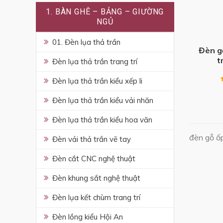
1. BÀN GHÊ – BẢNG – GIƯỜNG
NGỦ
+
01. Đèn lụa thả trần
Đèn g
t
Đèn lụa thả trần trang trí
Đèn lụa thả trần kiểu xếp li
Đèn lụa thả trần kiểu vải nhăn
Đèn lụa thả trần kiểu hoa văn
đèn gỗ ốp
Đèn vải thả trần vẽ tay
Đèn cắt CNC nghệ thuật
Đèn khung sắt nghệ thuật
Đèn lụa kết chùm trang trí
Đèn lồng kiểu Hội An