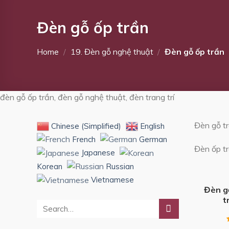
Đèn gỗ ốp trần
Home
/
19. Đèn gỗ nghệ thuật
/
Đèn gỗ ốp trần
đèn gỗ ốp trần, đèn gỗ nghệ thuật, đèn trang trí
Đèn gỗ t
Chinese (Simplified)
English
French
German
Đèn ốp tr
Japanese
Korean
Russian
+
Vietnamese
Đèn g
t