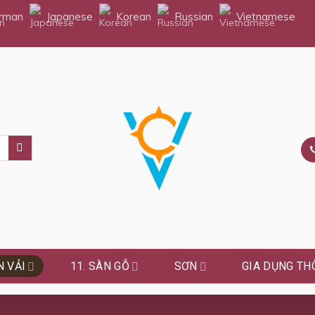
rman
Japanese
Korean
Russian
Vietnamese
 VẢI
11. SÀN GỖ
SƠN
GIA DỤNG TH