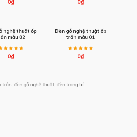
0
₫
0
₫
+
ỗ nghệ thuật ốp
Đèn gỗ nghệ thuật ốp
rần mẫu 02
trần mẫu 01
0
₫
0
₫
 trần, đèn gỗ nghệ thuật, đèn trang trí