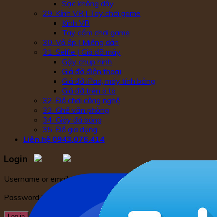
Sạc không dây
29. Kính VR | Tay chơi game
Kính VR
Tay cầm chơi game
30. Vỏ ốp | Miếng dán
31. Selfie | Giá đỡ máy
Gậy chụp hình
Giá đỡ điện thoại
Giá đỡ iPad, máy tính bảng
Giá đỡ trên ô tô
32. Đồ chơi công nghệ
33. Ghế văn phòng
34. Giày đá bóng
35. Đồ gia dụng
Liên hệ 0943.076.414
Login
Username or email address
*
Password
*
Remember me
Log in