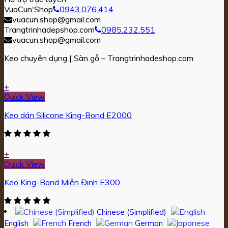
VuaCun'Shop
0943.076.414
vuacun.shop@gmail.com
Trangtrinhadepshop.com
0985.232.551
vuacun.shop@gmail.com
Keo chuyên dụng | Sàn gỗ – Trangtrinhadeshop.com
+
Quick View
Keo dán Silicone King-Bond E2000
+
Quick View
Keo King-Bond Miễn Đinh E300
Chinese (Simplified)
English
French
German