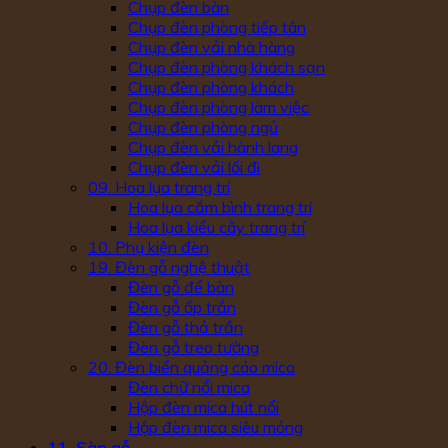
Chụp đèn bàn
Chụp đèn phòng tiếp tân
Chụp đèn vải nhà hàng
Chụp đèn phòng khách sạn
Chụp đèn phòng khách
Chụp đèn phòng làm việc
Chụp đèn phòng ngủ
Chụp đèn vải hành lang
Chụp đèn vải lối đi
09. Hoa lụa trang trí
Hoa lụa cắm bình trang trí
Hoa lụa kiểu cây trang trí
10. Phụ kiện đèn
19. Đèn gỗ nghệ thuật
Đèn gỗ để bàn
Đèn gỗ ốp trần
Đèn gỗ thả trần
Đèn gỗ treo tường
20. Đèn biển quảng cáo mica
Đèn chữ nổi mica
Hộp đèn mica hút nổi
Hộp đèn mica siêu mỏng
11. Sàn gỗ