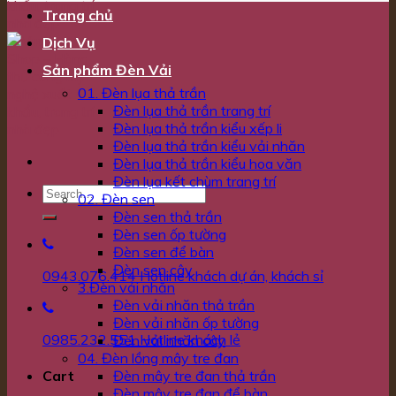
Trang chủ
Dịch Vụ
Sản phẩm Đèn Vải
01. Đèn lụa thả trần
Đèn lụa thả trần trang trí
Đèn lụa thả trần kiểu xếp li
Đèn lụa thả trần kiểu vải nhăn
Đèn lụa thả trần kiểu hoa văn
Đèn lụa kết chùm trang trí
02. Đèn sen
Đèn sen thả trần
Đèn sen ốp tường
Đèn sen để bàn
Đèn sen cây
0943.076.414
Hotline khách dự án, khách sỉ
3.Đèn vải nhăn
Đèn vải nhăn thả trần
Đèn vải nhăn ốp tường
0985.232.551
Hotline khách lẻ
Đèn vải nhăn cây
04. Đèn lồng mây tre đan
Đèn mây tre đan thả trần
Cart
Đèn mây tre đan để bàn