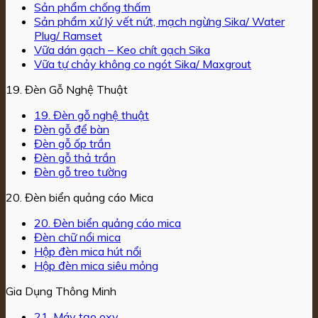
Sản phẩm chống thấm
Sản phẩm xử lý vết nứt, mạch ngừng Sika/ Water
Plug/ Ramset
Vữa dán gạch – Keo chít gạch Sika
Vữa tự chảy không co ngót Sika/ Maxgrout
19. Đèn Gỗ Nghệ Thuật
19. Đèn gỗ nghệ thuật
Đèn gỗ để bàn
Đèn gỗ ốp trần
Đèn gỗ thả trần
Đèn gỗ treo tường
20. Đèn biển quảng cáo Mica
20. Đèn biển quảng cáo mica
Đèn chữ nổi mica
Hộp đèn mica hút nổi
Hộp đèn mica siêu mỏng
Gia Dụng Thông Minh
21. Máy tạo oxy