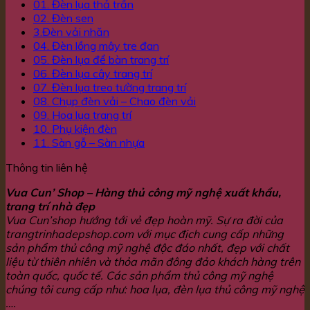
01. Đèn lụa thả trần
02. Đèn sen
3.Đèn vải nhăn
04. Đèn lồng mây tre đan
05. Đèn lụa để bàn trang trí
06. Đèn lụa cây trang trí
07. Đèn lụa treo tường trang trí
08. Chụp đèn vải – Chao đèn vải
09. Hoa lụa trang trí
10. Phụ kiện đèn
11. Sàn gỗ – Sàn nhựa
Thông tin liên hệ
Vua Cun’ Shop – Hàng thủ công mỹ nghệ xuất khẩu,
trang trí nhà đẹp
Vua Cun’shop hướng tới vẻ đẹp hoàn mỹ. Sự ra đời của
trangtrinhadepshop.com với mục địch cung cấp những
sản phẩm thủ công mỹ nghệ độc đáo nhất, đẹp với chất
liệu từ thiên nhiên và thỏa mãn đông đảo khách hàng trên
toàn quốc, quốc tế. Các sản phẩm thủ công mỹ nghệ
chúng tôi cung cấp như: hoa lụa, đèn lụa thủ công mỹ nghệ
….