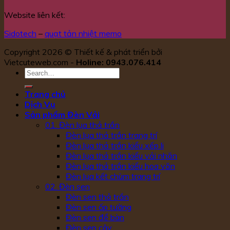
Website liên kết:
Sidotech
–
quạt tản nhiệt memo
Copyright 2026 © Thiết kế & phát triển bởi
Vietcuteweb.com -
Holine: 0943.076.414
Trang chủ
Dịch Vụ
Sản phẩm Đèn Vải
01. Đèn lụa thả trần
Đèn lụa thả trần trang trí
Đèn lụa thả trần kiểu xếp li
Đèn lụa thả trần kiểu vải nhăn
Đèn lụa thả trần kiểu hoa văn
Đèn lụa kết chùm trang trí
02. Đèn sen
Đèn sen thả trần
Đèn sen ốp tường
Đèn sen để bàn
Đèn sen cây