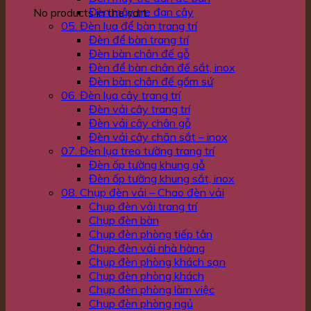
Đèn mây tre đan cây
No products in the cart.
05. Đèn lụa để bàn trang trí
Đèn để bàn trang trí
Đèn bàn chân đế gỗ
Đèn để bàn chân đế sắt, inox
Đèn bàn chân đế gốm sứ
06. Đèn lụa cây trang trí
Đèn vải cây trang trí
Đèn vải cây chân gỗ
Đèn vải cây chăn sắt – inox
07. Đèn lụa treo tường trang trí
Đèn ốp tường khung gỗ
Đèn ốp tường khung sắt, inox
08. Chụp đèn vải – Chao đèn vải
Chụp đèn vải trang trí
Chụp đèn bàn
Chụp đèn phòng tiếp tân
Chụp đèn vải nhà hàng
Chụp đèn phòng khách sạn
Chụp đèn phòng khách
Chụp đèn phòng làm việc
Chụp đèn phòng ngủ