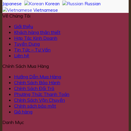
Japanese
Korean
Russian
Vietnamese
Về Chúng Tôi
Giới thiệu
Khách hàng thân thiết
Hợp Tác Kinh Doanh
Tuyển Dụng
Tin Tức – Tư Vấn
Liên hệ
Chính Sách Mua Hàng
Hướng Dẫn Mua Hàng
Chính Sách Bảo Hành
Chính Sách Đổi Trả
Phương Thức Thanh Toán
Chính Sách Vận Chuyển
Chính sách bảo mật
Giỏ hàng
Danh Mục