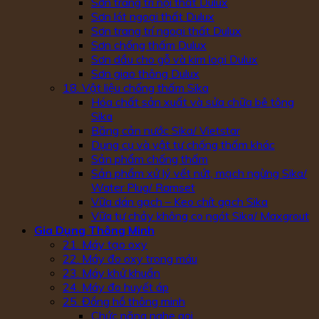
Sơn trang trí nội thất Dulux
Sơn lót ngoại thất Dulux
Sơn trang trí ngoại thất Dulux
Sơn chống thấm Dulux
Sơn dầu cho gỗ và kim loại Dulux
Sơn giao thông Dulux
18. Vật liệu chống thấm Sika
Hóa chất sản xuất và sửa chữa bê tông
Sika
Băng cản nước Sika/ Vietstar
Dụng cụ và vật tư chống thấm khác
Sản phẩm chống thấm
Sản phẩm xử lý vết nứt, mạch ngừng Sika/
Water Plug/ Ramset
Vữa dán gạch – Keo chít gạch Sika
Vữa tự chảy không co ngót Sika/ Maxgrout
Gia Dụng Thông Minh
21. Máy tạo oxy
22. Máy đo oxy trong máu
23. Máy khử khuẩn
24. Máy đo huyết áp
25. Đồng hồ thông minh
Chức năng nghe gọi