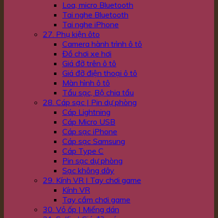
Loa, micro Bluetooth
Tai nghe Bluetooth
Tai nghe iPhone
27. Phụ kiện ôto
Camera hành trình ô tô
Đồ chơi xe hơi
Giá đỡ trên ô tô
Giá đỡ điện thoại ô tô
Màn hình ô tô
Tẩu sạc, Bộ chia tẩu
28. Cáp sạc | Pin dự phòng
Cáp Lightning
Cáp Micro USB
Cáp sạc iPhone
Cáp sạc Samsung
Cáp Type C
Pin sạc dự phòng
Sạc không dây
29. Kính VR | Tay chơi game
Kính VR
Tay cầm chơi game
30. Vỏ ốp | Miếng dán