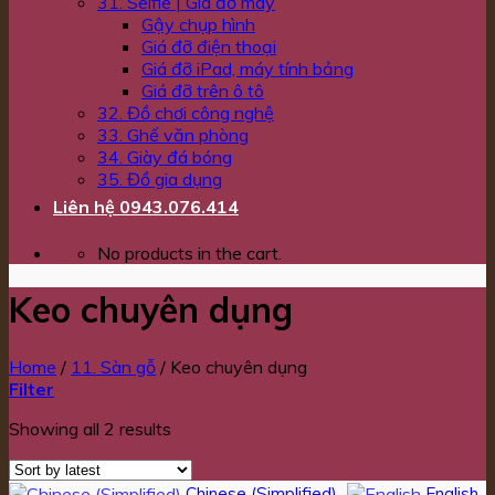
31. Selfie | Giá đỡ máy
Gậy chụp hình
Giá đỡ điện thoại
Giá đỡ iPad, máy tính bảng
Giá đỡ trên ô tô
32. Đồ chơi công nghệ
33. Ghế văn phòng
34. Giày đá bóng
35. Đồ gia dụng
Liên hệ 0943.076.414
No products in the cart.
Keo chuyên dụng
Home
/
11. Sàn gỗ
/
Keo chuyên dụng
Filter
Showing all 2 results
Chinese (Simplified)
English