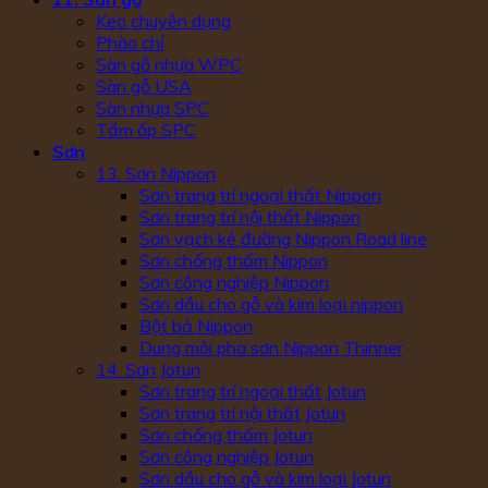
Keo chuyên dụng
Phào chỉ
Sàn gỗ nhựa WPC
Sàn gỗ USA
Sàn nhựa SPC
Tấm ốp SPC
Sơn
13. Sơn Nippon
Sơn trang trí ngoại thất Nippon
Sơn trang trí nội thất Nippon
Sơn vạch kẻ đường Nippon Road line
Sơn chống thấm Nippon
Sơn công nghiệp Nippon
Sơn dầu cho gỗ và kim loại nippon
Bột bả Nippon
Dung môi pha sơn Nippon Thinner
14. Sơn Jotun
Sơn trang trí ngoại thất Jotun
Sơn trang trí nội thất Jotun
Sơn chống thấm Jotun
Sơn công nghiệp Jotun
Sơn dầu cho gỗ và kim loại Jotun