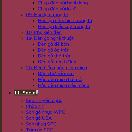
Chụp đèn vải hành lang
Chụp đèn vải lối đi
09. Hoa lụa trang trí
Hoa lụa cắm bình trang trí
Hoa lụa kiểu cây trang trí
10. Phụ kiện đèn
19. Đèn gỗ nghệ thuật
Đèn gỗ để bàn
Đèn gỗ ốp trần
Đèn gỗ thả trần
Đèn gỗ treo tường
20. Đèn biển quảng cáo mica
Đèn chữ nổi mica
Hộp đèn mica hút nổi
Hộp đèn mica siêu mỏng
11. Sàn gỗ
Keo chuyên dụng
Phào chỉ
Sàn gỗ nhựa WPC
Sàn gỗ USA
Sàn nhựa SPC
Tấm ốp SPC