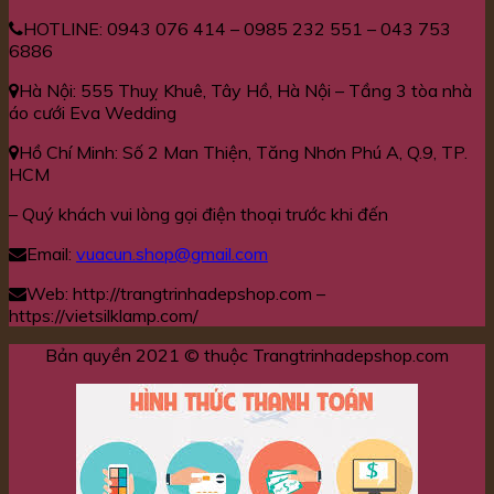
HOTLINE: 0943 076 414 – 0985 232 551 – 043 753
6886
Hà Nội: 555 Thuỵ Khuê, Tây Hồ, Hà Nội – Tầng 3 tòa nhà
áo cưới Eva Wedding
Hồ Chí Minh: Số 2 Man Thiện, Tăng Nhơn Phú A, Q.9, TP.
HCM
– Quý khách vui lòng gọi điện thoại trước khi đến
Email:
vuacun.shop@gmail.com
Web: http://trangtrinhadepshop.com –
https://vietsilklamp.com/
Bản quyền 2021 © thuộc Trangtrinhadepshop.com