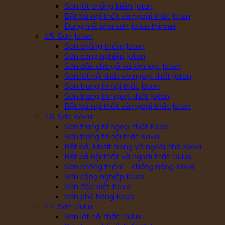
Sơn lót chống kiềm Jotun
Bột bả nội thất và ngoại thất Jotun
Dung môi pha sơn Jotun thinner
15. Sơn Joton
Sơn chống thấm Joton
Sơn công nghiệp Joton
Sơn dầu cho gỗ và kim loại Joton
Sơn lót nội thất và ngoại thất Joton
Sơn trang trí nội thất Joton
Sơn trang trí ngoại thất Joton
Bột bả nội thất và ngoại thất Joton
16. Sơn Kova
Sơn trang trí ngoại thất Kova
Sơn trang trí nội thất Kova
Bột bả, Matit trong và ngoài nhà Kova
Bột bả nội thất và ngoại thất Dulux
Sơn chống thấm – chống nóng Kova
Sơn công nghiệp Kova
Sơn đặc biệt Kova
Sơn phủ bóng Kova
17. Sơn Dulux
Sơn lót nội thất Dulux