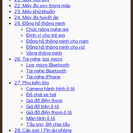
22. Máy đo oxy trong máu
23. Máy khử khuẩn
24. Máy đo huyết áp
25. Đồng hồ thông minh
Chức năng nghe gọi
Định vị cho trẻ em
Đồng hồ thông minh cho nam
Đồng hồ thông minh cho nữ
Vòng thông minh
26. Tai nghe, loa, micro
Loa, micro Bluetooth
Tai nghe Bluetooth
Tai nghe iPhone
27. Phụ kiện ôto
Camera hành trình ô tô
Đồ chơi xe hơi
Giá đỡ điện thoại
Giá đỡ trên ô tô
Giá đỡ điện thoại ô tô
Màn hình ô tô
Tẩu sạc, Bộ chia tẩu
28. Cáp sạc | Pin dự phòng