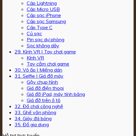
Cáp Lightning
Cáp Micro USB
Cáp sạc iPhone
Cáp sạc Samsung
Cáp Type C
Củ sạc
Pin sạc dự phòng
Sạc không dây
29. Kính VR | Tay chơi game
Kính VR
Tay cầm chơi game
30. Vỏ ốp | Miếng dán
31. Selfie | Giá đỡ máy
Gậy chụp hình
Giá đỡ điện thoại
Giá đỡ iPad, máy tính bảng
Giá đỡ trên ô tô
32. Đồ chơi công nghệ
33. Ghế văn phòng
34. Giày đá bóng
35. Đồ gia dụng
Hỗ trợ trực tuyến