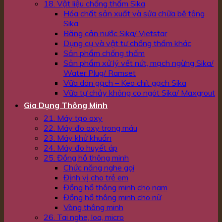
18. Vật liệu chống thấm Sika
Hóa chất sản xuất và sửa chữa bê tông
Sika
Băng cản nước Sika/ Vietstar
Dụng cụ và vật tư chống thấm khác
Sản phẩm chống thấm
Sản phẩm xử lý vết nứt, mạch ngừng Sika/
Water Plug/ Ramset
Vữa dán gạch – Keo chít gạch Sika
Vữa tự chảy không co ngót Sika/ Maxgrout
Gia Dụng Thông Minh
21. Máy tạo oxy
22. Máy đo oxy trong máu
23. Máy khử khuẩn
24. Máy đo huyết áp
25. Đồng hồ thông minh
Chức năng nghe gọi
Định vị cho trẻ em
Đồng hồ thông minh cho nam
Đồng hồ thông minh cho nữ
Vòng thông minh
26. Tai nghe, loa, micro