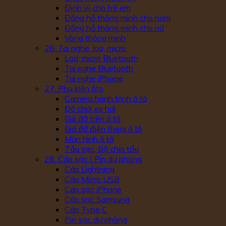
Định vị cho trẻ em
Đồng hồ thông minh cho nam
Đồng hồ thông minh cho nữ
Vòng thông minh
26. Tai nghe, loa, micro
Loa, micro Bluetooth
Tai nghe Bluetooth
Tai nghe iPhone
27. Phụ kiện ôto
Camera hành trình ô tô
Đồ chơi xe hơi
Giá đỡ trên ô tô
Giá đỡ điện thoại ô tô
Màn hình ô tô
Tẩu sạc, Bộ chia tẩu
28. Cáp sạc | Pin dự phòng
Cáp Lightning
Cáp Micro USB
Cáp sạc iPhone
Cáp sạc Samsung
Cáp Type C
Pin sạc dự phòng