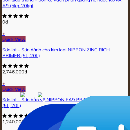
A9 (5kg, 20kg)
0
₫
+
Quick View
Sơn lót – Sơn dành cho kim loại NIPPON ZINC RICH
PRIMER (5L, 20L)
2,746,000
₫
+
Quick View
Sơn lót – Sơn bảo vệ NIPPON EA9 PRIMER (màu trắng, đỏ)
(5L, 20L)
1,240,000
₫