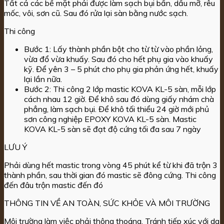
Tất cả các bề mặt phải được làm sạch bụi bẩn, dầu mỡ, rêu
mốc, vôi, sơn cũ. Sau đó rửa lại sàn bằng nước sạch.
Thi công
Bước 1: Lấy thành phần bột cho từ từ vào phần lỏng,
vừa đổ vừa khuấy. Sau đó cho hết phụ gia vào khuấy
kỹ. Để yên 3 – 5 phút cho phụ gia phản ứng hết, khuấy
lại lần nữa.
Bước 2: Thi công 2 lớp mastic KOVA KL-5 sàn, mỗi lớp
cách nhau 12 giờ. Để khô sau đó dùng giấy nhám chà
phẳng, làm sạch bụi. Để khô tối thiểu 24 giờ mới phủ
sơn công nghiệp EPOXY KOVA KL-5 sàn. Mastic
KOVA KL-5 sàn sẽ đạt độ cứng tối đa sau 7 ngày
LƯU Ý
Phải dùng hết mastic trong vòng 45 phút kể từ khi đã trộn 3
thành phần, sau thời gian đó mastic sẽ đông cứng. Thi công
đến đâu trộn mastic đến đó
THÔNG TIN VỀ AN TOÀN, SỨC KHỎE VÀ MÔI TRƯỜNG
Môi trường làm việc phải thông thoáng. Tránh tiếp xúc với da