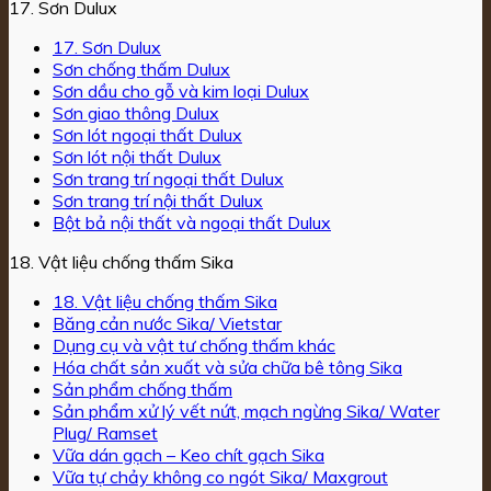
17. Sơn Dulux
17. Sơn Dulux
Sơn chống thấm Dulux
Sơn dầu cho gỗ và kim loại Dulux
Sơn giao thông Dulux
Sơn lót ngoại thất Dulux
Sơn lót nội thất Dulux
Sơn trang trí ngoại thất Dulux
Sơn trang trí nội thất Dulux
Bột bả nội thất và ngoại thất Dulux
18. Vật liệu chống thấm Sika
18. Vật liệu chống thấm Sika
Băng cản nước Sika/ Vietstar
Dụng cụ và vật tư chống thấm khác
Hóa chất sản xuất và sửa chữa bê tông Sika
Sản phẩm chống thấm
Sản phẩm xử lý vết nứt, mạch ngừng Sika/ Water
Plug/ Ramset
Vữa dán gạch – Keo chít gạch Sika
Vữa tự chảy không co ngót Sika/ Maxgrout