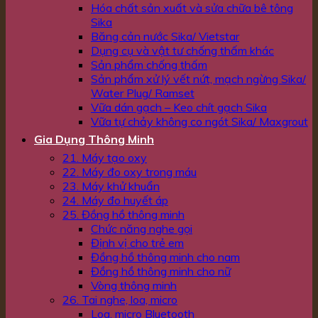
Hóa chất sản xuất và sửa chữa bê tông
Sika
Băng cản nước Sika/ Vietstar
Dụng cụ và vật tư chống thấm khác
Sản phẩm chống thấm
Sản phẩm xử lý vết nứt, mạch ngừng Sika/
Water Plug/ Ramset
Vữa dán gạch – Keo chít gạch Sika
Vữa tự chảy không co ngót Sika/ Maxgrout
Gia Dụng Thông Minh
21. Máy tạo oxy
22. Máy đo oxy trong máu
23. Máy khử khuẩn
24. Máy đo huyết áp
25. Đồng hồ thông minh
Chức năng nghe gọi
Định vị cho trẻ em
Đồng hồ thông minh cho nam
Đồng hồ thông minh cho nữ
Vòng thông minh
26. Tai nghe, loa, micro
Loa, micro Bluetooth