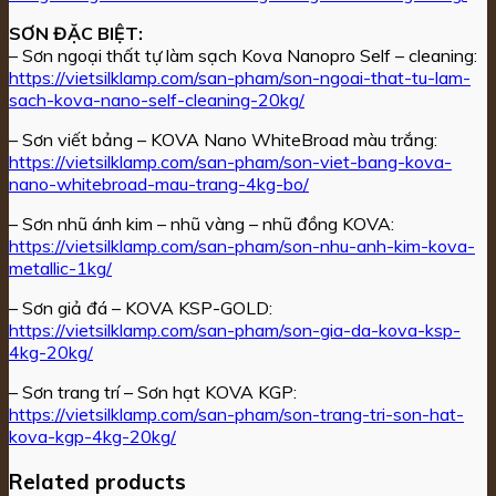
SƠN ĐẶC BIỆT:
– Sơn ngoại thất tự làm sạch Kova Nanopro Self – cleaning:
https://vietsilklamp.com/san-pham/son-ngoai-that-tu-lam-
sach-kova-nano-self-cleaning-20kg/
– Sơn viết bảng – KOVA Nano WhiteBroad màu trắng:
https://vietsilklamp.com/san-pham/son-viet-bang-kova-
nano-whitebroad-mau-trang-4kg-bo/
– Sơn nhũ ánh kim – nhũ vàng – nhũ đồng KOVA:
https://vietsilklamp.com/san-pham/son-nhu-anh-kim-kova-
metallic-1kg/
– Sơn giả đá – KOVA KSP-GOLD:
https://vietsilklamp.com/san-pham/son-gia-da-kova-ksp-
4kg-20kg/
– Sơn trang trí – Sơn hạt KOVA KGP:
https://vietsilklamp.com/san-pham/son-trang-tri-son-hat-
kova-kgp-4kg-20kg/
Related products