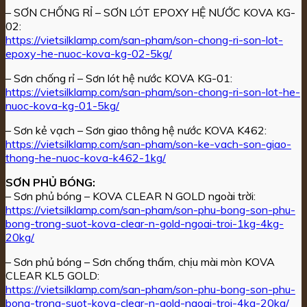
– SƠN CHỐNG RỈ – SƠN LÓT EPOXY HỆ NƯỚC KOVA KG-
02:
https://vietsilklamp.com/san-pham/son-chong-ri-son-lot-
epoxy-he-nuoc-kova-kg-02-5kg/
– Sơn chống rỉ – Sơn lót hệ nước KOVA KG-01:
https://vietsilklamp.com/san-pham/son-chong-ri-son-lot-he-
nuoc-kova-kg-01-5kg/
– Sơn kẻ vạch – Sơn giao thông hệ nước KOVA K462:
https://vietsilklamp.com/san-pham/son-ke-vach-son-giao-
thong-he-nuoc-kova-k462-1kg/
SƠN PHỦ BÓNG:
– Sơn phủ bóng – KOVA CLEAR N GOLD ngoài trời:
https://vietsilklamp.com/san-pham/son-phu-bong-son-phu-
bong-trong-suot-kova-clear-n-gold-ngoai-troi-1kg-4kg-
20kg/
– Sơn phủ bóng – Sơn chống thấm, chịu mài mòn KOVA
CLEAR KL5 GOLD:
https://vietsilklamp.com/san-pham/son-phu-bong-son-phu-
bong-trong-suot-kova-clear-n-gold-ngoai-troi-4kg-20kg/