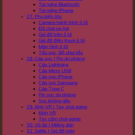
Tai nghe Bluetooth
Tai nghe iPhone
27. Phụ kiện ôto
Camera hành trình ô tô
Đồ chơi xe hơi
Giá đỡ trên ô tô
Giá đỡ điện thoại ô tô
Màn hình ô tô
Tẩu sạc, Bộ chia tẩu
28. Cáp sạc | Pin dự phòng
Cáp Lightning
Cáp Micro USB
Cáp sạc iPhone
Cáp sạc Samsung
Cáp Type C
Pin sạc dự phòng
Sạc không dây
29. Kính VR | Tay chơi game
Kính VR
Tay cầm chơi game
30. Vỏ ốp | Miếng dán
31. Selfie | Giá đỡ máy