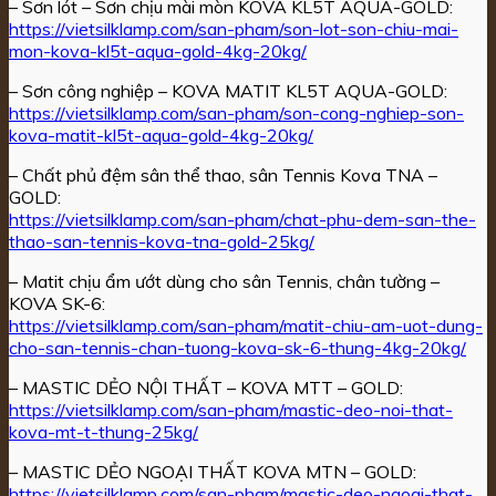
– Sơn lót – Sơn chịu mài mòn KOVA KL5T AQUA-GOLD:
https://vietsilklamp.com/san-pham/son-lot-son-chiu-mai-
mon-kova-kl5t-aqua-gold-4kg-20kg/
– Sơn công nghiệp – KOVA MATIT KL5T AQUA-GOLD:
https://vietsilklamp.com/san-pham/son-cong-nghiep-son-
kova-matit-kl5t-aqua-gold-4kg-20kg/
– Chất phủ đệm sân thể thao, sân Tennis Kova TNA –
GOLD:
https://vietsilklamp.com/san-pham/chat-phu-dem-san-the-
thao-san-tennis-kova-tna-gold-25kg/
– Matit chịu ẩm ướt dùng cho sân Tennis, chân tường –
KOVA SK-6:
https://vietsilklamp.com/san-pham/matit-chiu-am-uot-dung-
cho-san-tennis-chan-tuong-kova-sk-6-thung-4kg-20kg/
– MASTIC DẺO NỘI THẤT – KOVA MTT – GOLD:
https://vietsilklamp.com/san-pham/mastic-deo-noi-that-
kova-mt-t-thung-25kg/
– MASTIC DẺO NGOẠI THẤT KOVA MTN – GOLD:
https://vietsilklamp.com/san-pham/mastic-deo-ngoai-that-