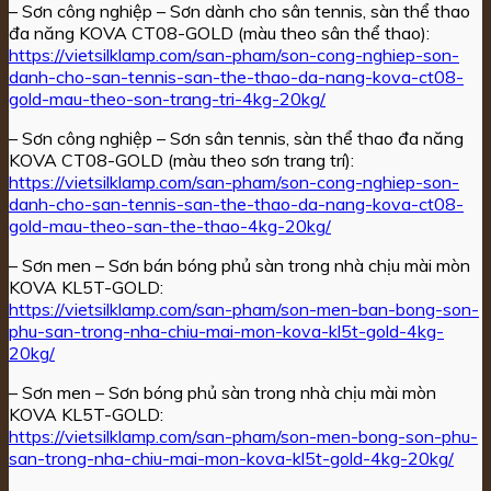
– Sơn công nghiệp – Sơn dành cho sân tennis, sàn thể thao
đa năng KOVA CT08-GOLD (màu theo sân thể thao):
https://vietsilklamp.com/san-pham/son-cong-nghiep-son-
danh-cho-san-tennis-san-the-thao-da-nang-kova-ct08-
gold-mau-theo-son-trang-tri-4kg-20kg/
– Sơn công nghiệp – Sơn sân tennis, sàn thể thao đa năng
KOVA CT08-GOLD (màu theo sơn trang trí):
https://vietsilklamp.com/san-pham/son-cong-nghiep-son-
danh-cho-san-tennis-san-the-thao-da-nang-kova-ct08-
gold-mau-theo-san-the-thao-4kg-20kg/
– Sơn men – Sơn bán bóng phủ sàn trong nhà chịu mài mòn
KOVA KL5T-GOLD:
https://vietsilklamp.com/san-pham/son-men-ban-bong-son-
phu-san-trong-nha-chiu-mai-mon-kova-kl5t-gold-4kg-
20kg/
– Sơn men – Sơn bóng phủ sàn trong nhà chịu mài mòn
KOVA KL5T-GOLD:
https://vietsilklamp.com/san-pham/son-men-bong-son-phu-
san-trong-nha-chiu-mai-mon-kova-kl5t-gold-4kg-20kg/