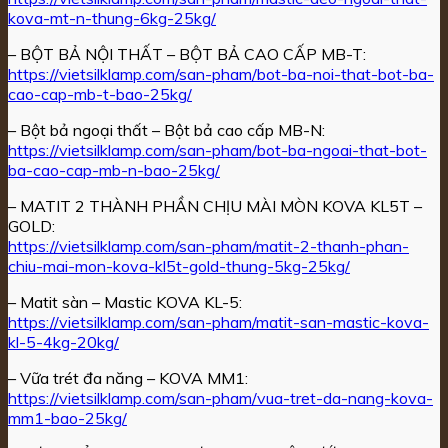
kova-mt-n-thung-6kg-25kg/
– BỘT BẢ NỘI THẤT – BỘT BẢ CAO CẤP MB-T:
https://vietsilklamp.com/san-pham/bot-ba-noi-that-bot-ba-
cao-cap-mb-t-bao-25kg/
– Bột bả ngoại thất – Bột bả cao cấp MB-N:
https://vietsilklamp.com/san-pham/bot-ba-ngoai-that-bot-
ba-cao-cap-mb-n-bao-25kg/
– MATIT 2 THÀNH PHẦN CHỊU MÀI MÒN KOVA KL5T –
GOLD:
https://vietsilklamp.com/san-pham/matit-2-thanh-phan-
chiu-mai-mon-kova-kl5t-gold-thung-5kg-25kg/
– Matit sàn – Mastic KOVA KL-5:
https://vietsilklamp.com/san-pham/matit-san-mastic-kova-
kl-5-4kg-20kg/
– Vữa trét đa năng – KOVA MM1:
https://vietsilklamp.com/san-pham/vua-tret-da-nang-kova-
mm1-bao-25kg/