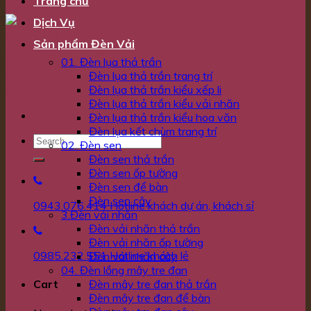
Trang chủ
Dịch Vụ
Sản phẩm Đèn Vải
01. Đèn lụa thả trần
Đèn lụa thả trần trang trí
Đèn lụa thả trần kiểu xếp li
Đèn lụa thả trần kiểu vải nhăn
Đèn lụa thả trần kiểu hoa văn
Đèn lụa kết chùm trang trí
02. Đèn sen
Đèn sen thả trần
Đèn sen ốp tường
Đèn sen để bàn
Đèn sen cây
0943.076.414
Hotline khách dự án, khách sỉ
3.Đèn vải nhăn
Đèn vải nhăn thả trần
Đèn vải nhăn ốp tường
0985.232.551
Hotline khách lẻ
Đèn vải nhăn cây
04. Đèn lồng mây tre đan
Đèn mây tre đan thả trần
Cart
Đèn mây tre đan để bàn