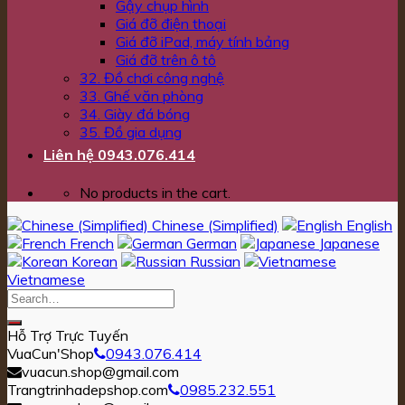
Gậy chụp hình
Giá đỡ điện thoại
Giá đỡ iPad, máy tính bảng
Giá đỡ trên ô tô
32. Đồ chơi công nghệ
33. Ghế văn phòng
34. Giày đá bóng
35. Đồ gia dụng
Liên hệ 0943.076.414
No products in the cart.
Chinese (Simplified)
English
French
German
Japanese
Korean
Russian
Vietnamese
Hỗ Trợ Trực Tuyến
VuaCun'Shop
0943.076.414
vuacun.shop@gmail.com
Trangtrinhadepshop.com
0985.232.551