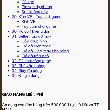
Củ sạc
Pin sạc dự phòng
Sạc không dây
29. Kính VR | Tay chơi game
Kính VR
Tay cầm chơi game
30. Vỏ ốp | Miếng dán
31. Selfie | Giá đỡ máy
Gậy chụp hình
Giá đỡ điện thoại
Giá đỡ iPad, máy tính bảng
Giá đỡ trên ô tô
32. Đồ chơi công nghệ
33. Ghế văn phòng
34. Giày đá bóng
35. Đồ gia dụng
GIAO HÀNG MIỄN PHÍ
Áp dụng cho đơn hàng trên 500.000đ tại Hà Nội và TP.
HCM