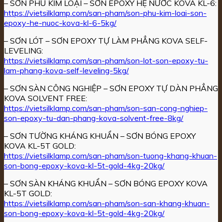
– SƠN PHỦ KIM LOẠI – SƠN EPOXY HỆ NƯỚC KOVA KL-6:
https://vietsilklamp.com/san-pham/son-phu-kim-loai-son-
epoxy-he-nuoc-kova-kl-6-5kg/
– SƠN LÓT – SƠN EPOXY TỰ LÀM PHẲNG KOVA SELF-
LEVELING:
https://vietsilklamp.com/san-pham/son-lot-son-epoxy-tu-
lam-phang-kova-self-leveling-5kg/
– SƠN SÀN CÔNG NGHIỆP – SƠN EPOXY TỰ DÀN PHẲNG
KOVA SOLVENT FREE:
https://vietsilklamp.com/san-pham/son-san-cong-nghiep-
son-epoxy-tu-dan-phang-kova-solvent-free-8kg/
– SƠN TƯỜNG KHÁNG KHUẨN – SƠN BÓNG EPOXY
KOVA KL-5T GOLD:
https://vietsilklamp.com/san-pham/son-tuong-khang-khuan-
son-bong-epoxy-kova-kl-5t-gold-4kg-20kg/
– SƠN SÀN KHÁNG KHUẨN – SƠN BÓNG EPOXY KOVA
KL-5T GOLD:
https://vietsilklamp.com/san-pham/son-san-khang-khuan-
son-bong-epoxy-kova-kl-5t-gold-4kg-20kg/