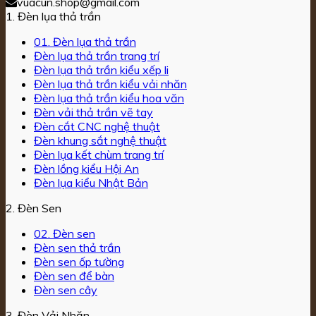
vuacun.shop@gmail.com
1. Đèn lụa thả trần
01. Đèn lụa thả trần
Đèn lụa thả trần trang trí
Đèn lụa thả trần kiểu xếp li
Đèn lụa thả trần kiểu vải nhăn
Đèn lụa thả trần kiểu hoa văn
Đèn vải thả trần vẽ tay
Đèn cắt CNC nghệ thuật
Đèn khung sắt nghệ thuật
Đèn lụa kết chùm trang trí
Đèn lồng kiểu Hội An
Đèn lụa kiểu Nhật Bản
2. Đèn Sen
02. Đèn sen
Đèn sen thả trần
Đèn sen ốp tường
Đèn sen để bàn
Đèn sen cây
3. Đèn Vải Nhăn