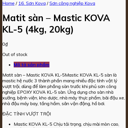
Home
/
16. Sơn Kova
/
Sơn công nghiệp Kova
Matit sàn – Mastic KOVA
KL-5 (4kg, 20kg)
0
₫
Out of stock
Mô tả sản phẩm
Matit sàn – Mastic KOVA KL-5Mastic KOVA KL-5 sàn là
mastic hệ nước 3 thành phần mang nhiều đặc tính vật lý
vượt trội, dùng để làm phẳng sàn trước khi phủ sơn công
nghiệp EPOXY KOVA KL-5 sàn. Ứng dụng cho sàn nhà
xưởng, bệnh viện, kho dược, nhà máy thực phẩm, bãi đậu xe,
nhà đậu máy bay, tầng hầm, sân vận động, hồ bơi.
ĐẶC TÍNH VƯỢT TRỘI
Mastic KOVA KL-5 Chịu tải trọng, chịu mài mòn cao,