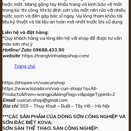
hoặc mắt. Mang găng tay khẩu trang và kính bảo vệ mắt
trong lúc thi công. Khi bị dính sơn vào mắt nên rửa với nhiều
nước sạch và đến gặp bác sĩ ngay. Vui lòng tham khảo tài
liệu kỹ thuật và tài liệu an toàn mới nhất trước khi sử dụng.
Liên hệ và đặt hàng:
*Quý khách hàng vui lòng liên hệ với shop để được tư vấn
màu sơn như ý
Hotline/ Zalo:
09688.433.90
website
: https://trangtrinhadepshop.com/
Trang chủ
https://shopee.vn/vuacunshop
https://www.lazada.vn/vua-cun-shop/?q=All-
Products&from=wangpu&langFlag=vi&pageTypeId=2
Email
: vuacun.shop@gmail.com
Địa chỉ
: 555 – Thụy Khuê – Bưởi – Tây Hồ – Hà Nội
***CÁC SẢN PHẨM CỦA DÒNG SƠN CÔNG NGHIỆP VÀ
SƠN ĐẶC BIỆT KOVA:
SƠN SÀN THỂ THAO, SÀN CÔNG NGHIỆP: