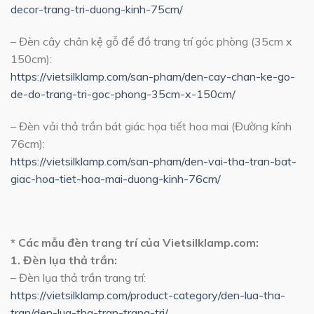
decor-trang-tri-duong-kinh-75cm/
– Đèn cây chân kệ gỗ để đồ trang trí góc phòng (35cm x
150cm):
https://vietsilklamp.com/san-pham/den-cay-chan-ke-go-
de-do-trang-tri-goc-phong-35cm-x-150cm/
– Đèn vải thả trần bát giác họa tiết hoa mai (Đường kính
76cm):
https://vietsilklamp.com/san-pham/den-vai-tha-tran-bat-
giac-hoa-tiet-hoa-mai-duong-kinh-76cm/
* Các mẫu đèn trang trí của Vietsilklamp.com:
1. Đèn lụa thả trần:
– Đèn lụa thả trần trang trí:
https://vietsilklamp.com/product-category/den-lua-tha-
tran/den-lua-tha-tran-trang-tri/