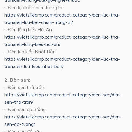
tran/den-khung-sat-go-nghe-thuat/
– Đèn lụa kết chùm trang trí:
https://vietsilklamp.com/product-category/den-lua-tha-
tran/den-lua-ket-chum-trang-tri/
– Đèn lồng kiểu Hội An:
https://vietsilklamp.com/product-category/den-lua-tha-
tran/den-long-kieu-hoi-an/
– Đèn lụa kiểu Nhật Bản:
https://vietsilklamp.com/product-category/den-lua-tha-
tran/den-lua-kieu-nhat-ban/
2. Đèn sen:
– Đèn sen thả trần:
https://vietsilklamp.com/product-category/den-sen/den-
sen-tha-tran/
– Đèn sen ốp tường:
https://vietsilklamp.com/product-category/den-sen/den-
sen-op-tuong/
– Đèn sen để bàn: