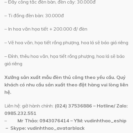
– Đây công tắc đèn bàn, đèn cây: 30.000đ
– Ti đồng đèn bàn: 30.000đ
– In hoa văn họa tiết + 200.000 đ/ đèn
– Vẽ hoa văn, họa tiết rồng phượng, hoa lá sẽ báo giá riêng
– Đính, thêu hoa văn, họa tiết rồng phượng, hoa lá sẽ báo
giá riêng
Xưởng sản xuất mẫu đèn thủ công theo yều cầu. Quý
khách có nhu cầu sản xuất theo đặt hàng vui lòng liên
hệ.
Liên hệ: giờ hành chính:
(024) 37536886 – Hotline/ Zalo:
0985.232.551
–
Mr Thảo:
0943076414
– Y!M:
vudinhthao_eship
– Skype:
vudinhthao_avatarblack