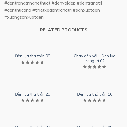
#dentrangtringhethuat #denvaidep #dentrangtri
#denthucong #thietkedentrangtri #sanxuatden
#xuongsanxuatden
RELATED PRODUCTS
Chao đèn vải – Đèn lụa
Đèn lụa thả trần 09
trang trí 02
Đèn lụa thả trần 29
Đèn lụa thả trần 10