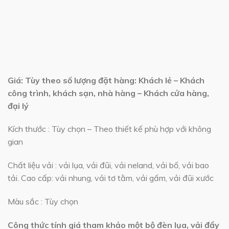
Giá: Tùy theo số lượng đặt hàng: Khách lẻ – Khách
công trình, khách sạn, nhà hàng – Khách cửa hàng,
đại lý
Kích thước : Tùy chọn – Theo thiết kế phù hợp với không
gian
Chất liệu vải : vải lụa, vải đũi, vải neland, vải bố, vải bao
tải. Cao cấp: vải nhung, vải tơ tằm, vải gấm, vải đũi xước
Màu sắc : Tùy chọn
Công thức tính giá tham khảo một bộ đèn lụa, vải đẩy