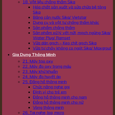
18. Vật liệu chống thấm Sika
Hóa chất sản xuất và sửa chữa bê tông
Sika
Băng cản nước Sika/ Vietstar
Dụng cụ và vật tư chống thấm khác
Sản phẩm chống thấm
Sản phẩm xử lý vết nứt, mạch ngừng Sika/
Water Plug/ Ramset
Vữa dán gạch – Keo chít gạch Sika
Vữa tự chảy không co ngót Sika/ Maxgrout
Gia Dụng Thông Minh
21. Máy tạo oxy
22. Máy đo oxy trong máu
23. Máy khử khuẩn
24. Máy đo huyết áp
25. Đồng hồ thông minh
Chức năng nghe gọi
Định vị cho trẻ em
Đồng hồ thông minh cho nam
Đồng hồ thông minh cho nữ
Vòng thông minh
26. Tai nghe, loa, micro