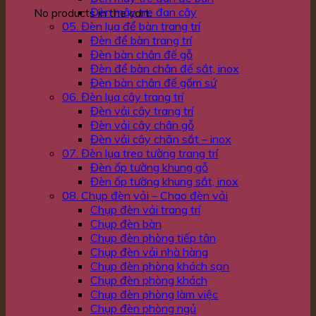
Đèn mây tre đan cây
No products in the cart.
05. Đèn lụa để bàn trang trí
Đèn để bàn trang trí
Đèn bàn chân đế gỗ
Đèn để bàn chân đế sắt, inox
Đèn bàn chân đế gốm sứ
06. Đèn lụa cây trang trí
Đèn vải cây trang trí
Đèn vải cây chân gỗ
Đèn vải cây chăn sắt – inox
07. Đèn lụa treo tường trang trí
Đèn ốp tường khung gỗ
Đèn ốp tường khung sắt, inox
08. Chụp đèn vải – Chao đèn vải
Chụp đèn vải trang trí
Chụp đèn bàn
Chụp đèn phòng tiếp tân
Chụp đèn vải nhà hàng
Chụp đèn phòng khách sạn
Chụp đèn phòng khách
Chụp đèn phòng làm việc
Chụp đèn phòng ngủ