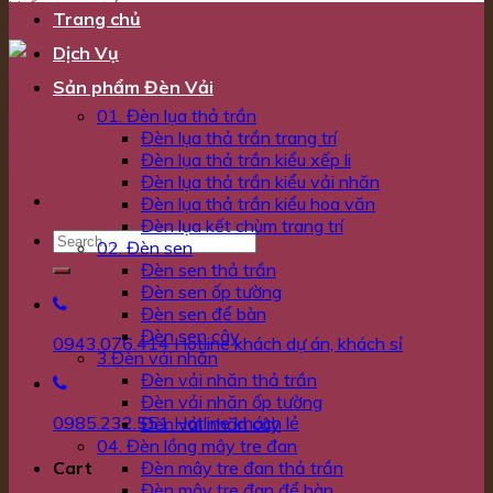
Trang chủ
Dịch Vụ
Sản phẩm Đèn Vải
01. Đèn lụa thả trần
Đèn lụa thả trần trang trí
Đèn lụa thả trần kiểu xếp li
Đèn lụa thả trần kiểu vải nhăn
Đèn lụa thả trần kiểu hoa văn
Đèn lụa kết chùm trang trí
02. Đèn sen
Đèn sen thả trần
Đèn sen ốp tường
Đèn sen để bàn
Đèn sen cây
0943.076.414
Hotline khách dự án, khách sỉ
3.Đèn vải nhăn
Đèn vải nhăn thả trần
Đèn vải nhăn ốp tường
0985.232.551
Hotline khách lẻ
Đèn vải nhăn cây
04. Đèn lồng mây tre đan
Đèn mây tre đan thả trần
Cart
Đèn mây tre đan để bàn