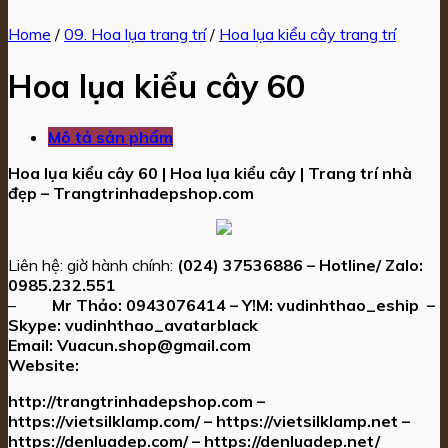
Home
/
09. Hoa lụa trang trí
/
Hoa lụa kiểu cây trang trí
Hoa lụa kiểu cây 60
Mô tả sản phẩm
Hoa lụa kiểu cây 60 | Hoa lụa kiểu cây | Trang trí nhà
đẹp – Trangtrinhadepshop.com
Liên hệ: giờ hành chính:
(024) 37536886 – Hotline/ Zalo:
0985.232.551
–
Mr Thảo:
0943076414
– Y!M:
vudinhthao_eship
–
Skype:
vudinhthao_avatarblack
Email:
Vuacun.shop@gmail.com
Website:
http://trangtrinhadepshop.com –
https://vietsilklamp.com/ – https://vietsilklamp.net –
https://denluadep.com/ – https://denluadep.net/