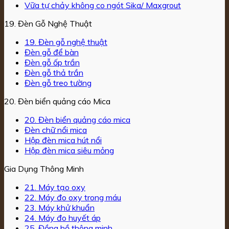
Vữa tự chảy không co ngót Sika/ Maxgrout
19. Đèn Gỗ Nghệ Thuật
19. Đèn gỗ nghệ thuật
Đèn gỗ để bàn
Đèn gỗ ốp trần
Đèn gỗ thả trần
Đèn gỗ treo tường
20. Đèn biển quảng cáo Mica
20. Đèn biển quảng cáo mica
Đèn chữ nổi mica
Hộp đèn mica hút nổi
Hộp đèn mica siêu mỏng
Gia Dụng Thông Minh
21. Máy tạo oxy
22. Máy đo oxy trong máu
23. Máy khử khuẩn
24. Máy đo huyết áp
25. Đồng hồ thông minh