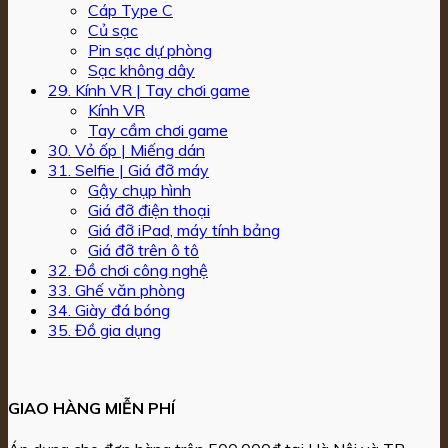
Cáp Type C
Củ sạc
Pin sạc dự phòng
Sạc không dây
29. Kính VR | Tay chơi game
Kính VR
Tay cầm chơi game
30. Vỏ ốp | Miếng dán
31. Selfie | Giá đỡ máy
Gậy chụp hình
Giá đỡ điện thoại
Giá đỡ iPad, máy tính bảng
Giá đỡ trên ô tô
32. Đồ chơi công nghệ
33. Ghế văn phòng
34. Giày đá bóng
35. Đồ gia dụng
GIAO HÀNG MIỄN PHÍ