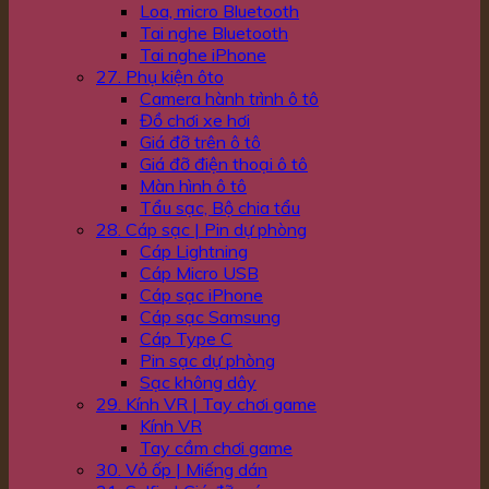
Loa, micro Bluetooth
Tai nghe Bluetooth
Tai nghe iPhone
27. Phụ kiện ôto
Camera hành trình ô tô
Đồ chơi xe hơi
Giá đỡ trên ô tô
Giá đỡ điện thoại ô tô
Màn hình ô tô
Tẩu sạc, Bộ chia tẩu
28. Cáp sạc | Pin dự phòng
Cáp Lightning
Cáp Micro USB
Cáp sạc iPhone
Cáp sạc Samsung
Cáp Type C
Pin sạc dự phòng
Sạc không dây
29. Kính VR | Tay chơi game
Kính VR
Tay cầm chơi game
30. Vỏ ốp | Miếng dán