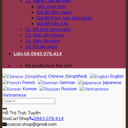
31. Selfie | Giá đỡ máy
Gậy chụp hình
Giá đỡ điện thoại
Giá đỡ iPad, máy tính bảng
Giá đỡ trên ô tô
32. Đồ chơi công nghệ
33. Ghế văn phòng
34. Giày đá bóng
35. Đồ gia dụng
Liên hệ 0943.076.414
No products in the cart.
Chinese (Simplified)
English
French
German
Japanese
Korean
Russian
Vietnamese
Hỗ Trợ Trực Tuyến
VuaCun'Shop
0943.076.414
vuacun.shop@gmail.com