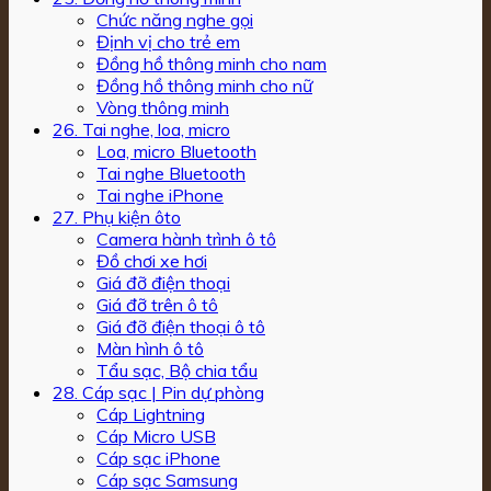
Chức năng nghe gọi
Định vị cho trẻ em
Đồng hồ thông minh cho nam
Đồng hồ thông minh cho nữ
Vòng thông minh
26. Tai nghe, loa, micro
Loa, micro Bluetooth
Tai nghe Bluetooth
Tai nghe iPhone
27. Phụ kiện ôto
Camera hành trình ô tô
Đồ chơi xe hơi
Giá đỡ điện thoại
Giá đỡ trên ô tô
Giá đỡ điện thoại ô tô
Màn hình ô tô
Tẩu sạc, Bộ chia tẩu
28. Cáp sạc | Pin dự phòng
Cáp Lightning
Cáp Micro USB
Cáp sạc iPhone
Cáp sạc Samsung