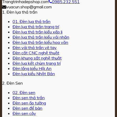
Trangtrinhadepshop.com
0985.232.551
vuacun.shop@gmail.com
1. Đèn lụa thả trần
01. Đèn lụa thả trần
Đèn lụa thả trần trang trí
Đèn lụa thả trần kiểu xếp li
Đèn lụa thả trần kiểu vải nhăn
Đèn lụa thả trần kiểu hoa văn
Đèn vải thả trần vẽ tay
Đèn cắt CNC nghệ thuật
Đèn khung sắt nghệ thuật
Đèn lụa kết chùm trang trí
Đèn lồng kiểu Hội An
Đèn lụa kiểu Nhật Bản
2. Đèn Sen
02. Đèn sen
Đèn sen thả trần
Đèn sen ốp tường
Đèn sen để bàn
Đèn sen cây