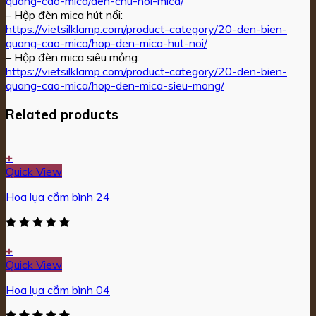
quang-cao-mica/den-chu-noi-mica/
– Hộp đèn mica hút nổi:
https://vietsilklamp.com/product-category/20-den-bien-
quang-cao-mica/hop-den-mica-hut-noi/
– Hộp đèn mica siêu mỏng:
https://vietsilklamp.com/product-category/20-den-bien-
quang-cao-mica/hop-den-mica-sieu-mong/
Related products
+
Quick View
Hoa lụa cắm bình 24
+
Quick View
Hoa lụa cắm bình 04