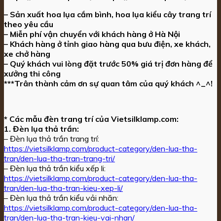
– Sản xuất hoa lụa cắm bình, hoa lụa kiểu cây trang trí
theo yêu cầu
– Miễn phí vận chuyển với khách hàng ở Hà Nội
– Khách hàng ở tỉnh giao hàng qua bưu điện, xe khách,
xe chở hàng
– Quý khách vui lòng đặt trước 50% giá trị đơn hàng để
xưởng thi công
***Trân thành cảm ơn sự quan tâm của quý khách ^_^!
* Các mẫu đèn trang trí của Vietsilklamp.com:
1. Đèn lụa thả trần:
– Đèn lụa thả trần trang trí:
https://vietsilklamp.com/product-category/den-lua-tha-
tran/den-lua-tha-tran-trang-tri/
– Đèn lụa thả trần kiểu xếp li:
https://vietsilklamp.com/product-category/den-lua-tha-
tran/den-lua-tha-tran-kieu-xep-li/
– Đèn lụa thả trần kiểu vải nhăn:
https://vietsilklamp.com/product-category/den-lua-tha-
tran/den-lua-tha-tran-kieu-vai-nhan/