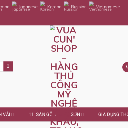
rman
Japanese
Korean
Russian
Vietnamese
 VẢI
11. SÀN GỖ
SƠN
GIA DỤNG TH