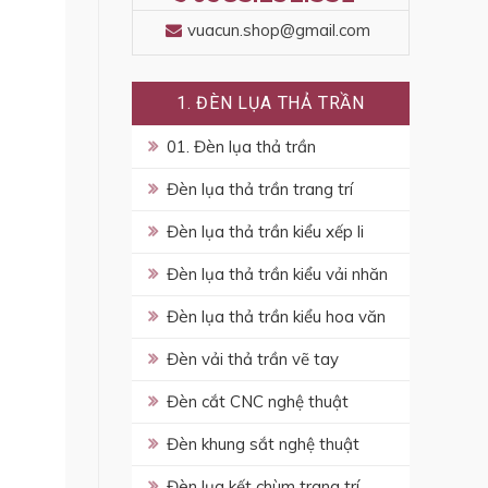
vuacun.shop@gmail.com
1. ĐÈN LỤA THẢ TRẦN
01. Đèn lụa thả trần
Đèn lụa thả trần trang trí
Đèn lụa thả trần kiểu xếp li
Đèn lụa thả trần kiểu vải nhăn
Đèn lụa thả trần kiểu hoa văn
Đèn vải thả trần vẽ tay
Đèn cắt CNC nghệ thuật
Đèn khung sắt nghệ thuật
Đèn lụa kết chùm trang trí