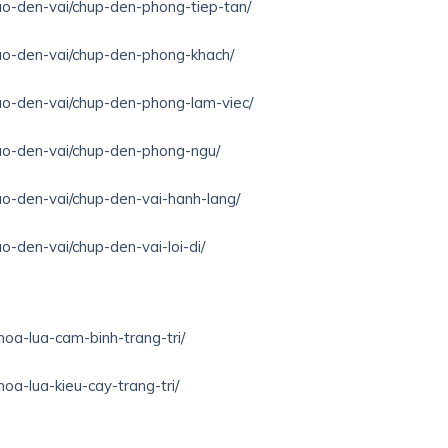
hao-den-vai/chup-den-phong-tiep-tan/
hao-den-vai/chup-den-phong-khach/
hao-den-vai/chup-den-phong-lam-viec/
hao-den-vai/chup-den-phong-ngu/
ao-den-vai/chup-den-vai-hanh-lang/
o-den-vai/chup-den-vai-loi-di/
hoa-lua-cam-binh-trang-tri/
hoa-lua-kieu-cay-trang-tri/