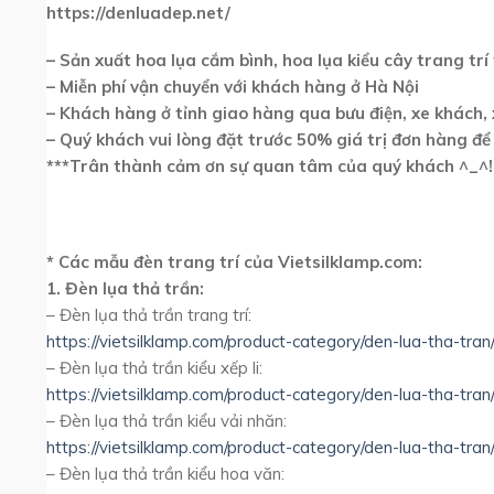
https://denluadep.net/
– Sản xuất hoa lụa cắm bình, hoa lụa kiểu cây trang trí
– Miễn phí vận chuyển với khách hàng ở Hà Nội
– Khách hàng ở tỉnh giao hàng qua bưu điện, xe khách,
– Quý khách vui lòng đặt trước 50% giá trị đơn hàng để
***Trân thành cảm ơn sự quan tâm của quý khách ^_^!
* Các mẫu đèn trang trí của Vietsilklamp.com:
1. Đèn lụa thả trần:
– Đèn lụa thả trần trang trí:
https://vietsilklamp.com/product-category/den-lua-tha-tran/
– Đèn lụa thả trần kiểu xếp li:
https://vietsilklamp.com/product-category/den-lua-tha-tran/
– Đèn lụa thả trần kiểu vải nhăn:
https://vietsilklamp.com/product-category/den-lua-tha-tran
– Đèn lụa thả trần kiểu hoa văn: