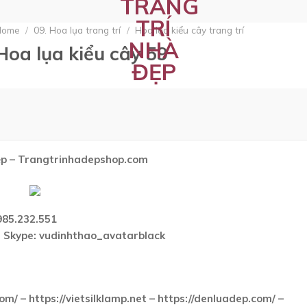
Home
/
09. Hoa lụa trang trí
/
Hoa lụa kiểu cây trang trí
Hoa lụa kiểu cây 59
 đẹp – Trangtrinhadepshop.com
0985.232.551
 Skype:
vudinhthao_avatarblack
om/ – https://vietsilklamp.net – https://denluadep.com/ –