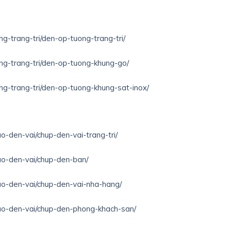
ng-trang-tri/den-op-tuong-trang-tri/
ong-trang-tri/den-op-tuong-khung-go/
ong-trang-tri/den-op-tuong-khung-sat-inox/
o-den-vai/chup-den-vai-trang-tri/
hao-den-vai/chup-den-ban/
hao-den-vai/chup-den-vai-nha-hang/
hao-den-vai/chup-den-phong-khach-san/