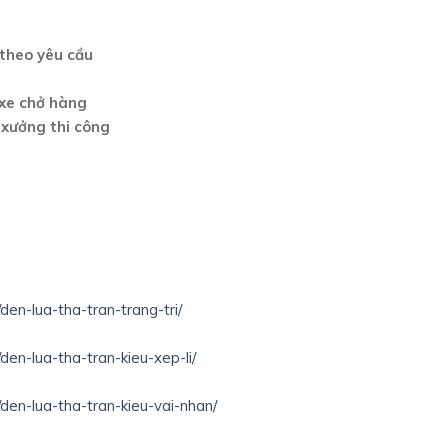
 theo yêu cầu
 xe chở hàng
 xưởng thi công
den-lua-tha-tran-trang-tri/
den-lua-tha-tran-kieu-xep-li/
/den-lua-tha-tran-kieu-vai-nhan/