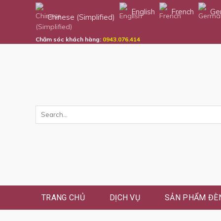
Skip
English
French
Ge
Chinese (Simplified)
to
content
Chăm sóc khách hàng:
0943.076.414
TRANG CHỦ
DỊCH VỤ
SẢN PHẨM ĐÈN