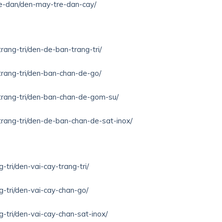
re-dan/den-may-tre-dan-cay/
rang-tri/den-de-ban-trang-tri/
trang-tri/den-ban-chan-de-go/
-trang-tri/den-ban-chan-de-gom-su/
trang-tri/den-de-ban-chan-de-sat-inox/
-tri/den-vai-cay-trang-tri/
g-tri/den-vai-cay-chan-go/
g-tri/den-vai-cay-chan-sat-inox/