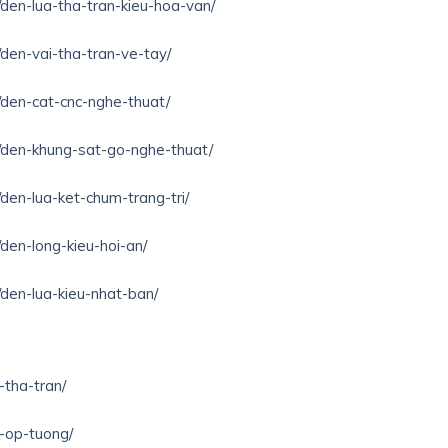
/den-lua-tha-tran-kieu-hoa-van/
/den-vai-tha-tran-ve-tay/
n/den-cat-cnc-nghe-thuat/
n/den-khung-sat-go-nghe-thuat/
/den-lua-ket-chum-trang-tri/
/den-long-kieu-hoi-an/
/den-lua-kieu-nhat-ban/
-tha-tran/
n-op-tuong/