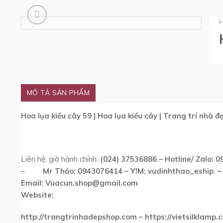
MÔ TẢ SẢN PHẨM
Hoa lụa kiểu cây 59 | Hoa lụa kiểu cây | Trang trí nhà
Liên hệ: giờ hành chính:
(024) 37536886 – Hotline/ Zalo: 
–
Mr Thảo:
0943076414
– Y!M:
vudinhthao_eship
–
Email:
Vuacun.shop@gmail.com
Website:
http://trangtrinhadepshop.com – https://vietsilklamp.c