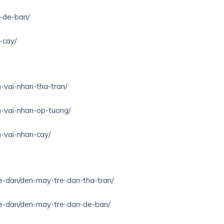
n-de-ban/
-cay/
n-vai-nhan-tha-tran/
n-vai-nhan-op-tuong/
n-vai-nhan-cay/
re-dan/den-may-tre-dan-tha-tran/
tre-dan/den-may-tre-dan-de-ban/