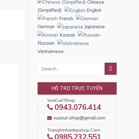
Chinese
(Simplified)
English
French
German
Japanese
Korean
Russian
Vietnamese
HỖ TRỢ TRỰC TUYẾN
VuaCun'Shop
0943.076.414
vuacun.shop@gmail.com
Trangtrinhadepshop.com
0985.232.551