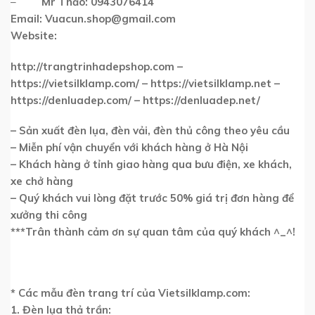
–
Mr Thảo:
0943076414
Email:
Vuacun.shop@gmail.com
Website:
http://trangtrinhadepshop.com –
https://vietsilklamp.com/ – https://vietsilklamp.net –
https://denluadep.com/ – https://denluadep.net/
– Sản xuất đèn lụa, đèn vải, đèn thủ công theo yêu cầu
– Miễn phí vận chuyển với khách hàng ở Hà Nội
– Khách hàng ở tỉnh giao hàng qua bưu điện, xe khách,
xe chở hàng
– Quý khách vui lòng đặt trước 50% giá trị đơn hàng để
xưởng thi công
***Trân thành cảm ơn sự quan tâm của quý khách ^_^!
* Các mẫu đèn trang trí của Vietsilklamp.com:
1. Đèn lụa thả trần: