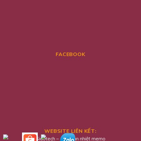
FACEBOOK
WEBSITE LIÊN KẾT:
Sidotech
–
quạt tản nhiệt memo