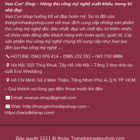
Vua Cun’ Shop – Hàng thủ công mỹ nghệ xuất khẩu, trang trí
nhà đẹp
Vua Cun’shop hướng tới vẻ đẹp hoàn mỹ. Sự ra đời của
trangtrinhadepshop.com với mục địch cung cấp những sản phẩm
thủ công mỹ nghệ độc đáo nhất, đẹp với chất liệu từ thiên nhiên
và thỏa mãn đông đảo khách hàng trên toàn quốc, quốc tế. Các
sản phẩm thủ công mỹ nghệ chúng tôi cung cấp như: hoa lụa,
đèn lụa thủ công mỹ nghệ ….
HOTLINE: 0943 076 414 – 0985 232 551 – 043 753 6886
Hà Nội: 555 Thuỵ Khuê, Tây Hồ, Hà Nội – Tầng 3 tòa nhà áo
cưới Eva Wedding
Hồ Chí Minh: Số 2 Man Thiện, Tăng Nhơn Phú A, Q.9, TP. HCM
– Quý khách vui lòng gọi điện thoại trước khi đến
Email:
vuacun.shop@gmail.com
Web: http://trangtrinhadepshop.com –
https://vietsilklamp.com/
Bản quyền 2021 © thuộc Trangtrinhadepshop.com