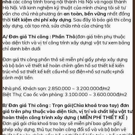
nhà
các công trình trong nội thành Hà Nội và ngoại thành
Hà Nội. Với kinh nghiệm kỹ thuật của mình chúng tôi sẽ tư
vấn cho chủ nhà phương án
an toàn, bền vững
nhất đồng
thời
tiết kiệm chi phí xây dựng
. Sau đây là báo giá thi công
xây dựng, cải tạo nhà, sửa chữa nhà của chúng tôi:
A/ Đơn giá Thi công : Phần Thô
(đơn giá trên phụ thuộc
vào diện tích và vị trí công trình xây dựng) vật tư xem bảng
chỉ danh bên dưới
Đơn giá thi công phần thô sẽ miễn phí giấy phép xây dựng
và bộ bản vẽ thiết kế hoàn chỉnh gồm hồ sơ thiết kế kiến
trúc+hồ sơ thiết kế kết cấu+hồ sơ điện+hồ sơ nước+phối
cảnh mặt tiền.
Nhà phố, Khách sạn: 2.850.000 ~ 3.200.000đ/m2
Biệt Thự, Cao ốc văn phòng: 3.100.000 ~ 3.600.000đ/m2
B/ Đơn giá Thi công : Trọn gói(Chìa khoá trao tay)
đơn
giá trên phụ thuộc vào diện tích, vị trí và chất liệu vật tư
hoàn thiện công trình xây dựng ( MIỄN PHÍ THIẾT KẾ )
Đơn giá gói chìa khoá trao tay sẽ miễn phí bao gồm giấy
phép xây dựng, thủ tục hoàn công đổi sổ và và bộ bản vẽ