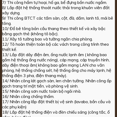
7/ Thi công hầm tự hoại, hố ga, bể đựng bồn nước ngầm.
8/ Lắp đặt hệ thống thoát nước thải trong khuôn viên đất
xây dựng.
9/ Thi công BTCT các tấm sàn, cột, đà, dầm, lanh tô, mái bê
tông.
10/ Đổ bê tông bản cầu thang theo thiết kế và xây bậc
bằng gạch thẻ (không tô bậc).
11/ Xây tô tường bao và tường ngăn chia phòng.
12/ Tô hoàn thiện toàn bộ các vách trong công trình theo
thiết kế.
13/ Lắp đặt dây điện âm, ống nước lạnh âm ( không bao
gồm hệ thống ống nước nóng), cáp mạng, cáp truyền hình,
dây điện thoại âm( không bao gồm mạng LAN cho văn
phòng, hệ thống chống sét, hệ thống ống cho máy lạnh, hệ
thống điện 3 pha, điện thang máy).
14/ Nhân công lát gạch sàn, len chân tường. Nhân công ốp
gạch trang trí mặt tiền, và phòng vệ sinh.
15/ Nhân công sơn nước toàn bộ ngôi nhà.
16/ Nhân công chống thấm.
17/ Nhân công lắp đặt thiết bị vệ sinh (lavabo, bồn cầu và
các phụ kiện)
18/ Lắp đặt hệ thống điện và đèn chiếu sáng (công tắc, ổ