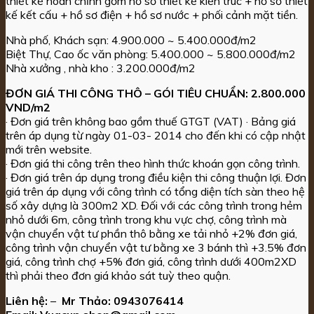
thiết kế hoàn chỉnh gồm hồ sơ thiết kế kiến trúc + hồ sơ thiết
kế kết cấu + hồ sơ điện + hồ sơ nước + phối cảnh mặt tiền.
Nhà phố, Khách sạn: 4.900.000 ~ 5.400.000đ/m2
Biệt Thự, Cao ốc văn phòng: 5.400.000 ~ 5.800.000đ/m2
Nhà xưởng , nhà kho : 3.200.000đ/m2
ĐƠN GIÁ THI CÔNG THÔ – GÓI TIÊU CHUẨN: 2.800.000
VND/m2
· Đơn giá trên không bao gồm thuế GTGT (VAT) · Bảng giá
trên áp dụng từ ngày 01-03- 2014 cho đến khi có cập nhật
mới trên website.
· Đơn giá thi công trên theo hình thức khoán gọn công trình.
· Đơn giá trên áp dụng trong điều kiện thi công thuận lợi. Đơn
giá trên áp dụng với công trình có tổng diện tích sàn theo hệ
số xây dựng là 300m2 XD. Đối với các công trình trong hẻm
nhỏ dưới 6m, công trình trong khu vực chợ, công trình mà
vận chuyển vật tư phần thô bằng xe tải nhỏ +2% đơn giá,
công trình vận chuyển vật tư bằng xe 3 bánh thì +3.5% đơn
giá, công trình chợ +5% đơn giá, công trình dưới 400m2XD
thì phải theo đơn giá khảo sát tuỳ theo quận.
Liên hệ:
–
Mr Thảo:
0943076414