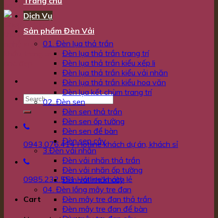
Trang chủ
Dịch Vụ
Sản phẩm Đèn Vải
01. Đèn lụa thả trần
Đèn lụa thả trần trang trí
Đèn lụa thả trần kiểu xếp li
Đèn lụa thả trần kiểu vải nhăn
Đèn lụa thả trần kiểu hoa văn
Đèn lụa kết chùm trang trí
02. Đèn sen
Đèn sen thả trần
Đèn sen ốp tường
Đèn sen để bàn
Đèn sen cây
0943.076.414
Hotline khách dự án, khách sỉ
3.Đèn vải nhăn
Đèn vải nhăn thả trần
Đèn vải nhăn ốp tường
0985.232.551
Hotline khách lẻ
Đèn vải nhăn cây
04. Đèn lồng mây tre đan
Đèn mây tre đan thả trần
Cart
Đèn mây tre đan để bàn