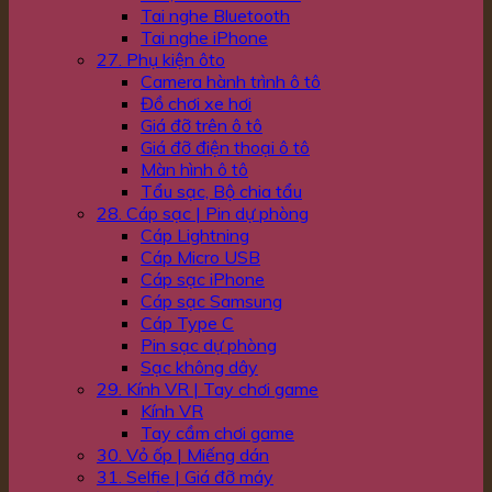
Tai nghe Bluetooth
Tai nghe iPhone
27. Phụ kiện ôto
Camera hành trình ô tô
Đồ chơi xe hơi
Giá đỡ trên ô tô
Giá đỡ điện thoại ô tô
Màn hình ô tô
Tẩu sạc, Bộ chia tẩu
28. Cáp sạc | Pin dự phòng
Cáp Lightning
Cáp Micro USB
Cáp sạc iPhone
Cáp sạc Samsung
Cáp Type C
Pin sạc dự phòng
Sạc không dây
29. Kính VR | Tay chơi game
Kính VR
Tay cầm chơi game
30. Vỏ ốp | Miếng dán
31. Selfie | Giá đỡ máy