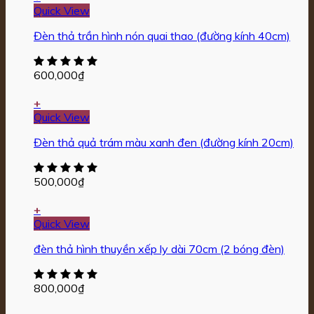
Quick View
Đèn thả trần hình nón quai thao (đường kính 40cm)
600,000
₫
+
Quick View
Đèn thả quả trám màu xanh đen (đường kính 20cm)
500,000
₫
+
Quick View
đèn thả hình thuyền xếp ly dài 70cm (2 bóng đèn)
800,000
₫