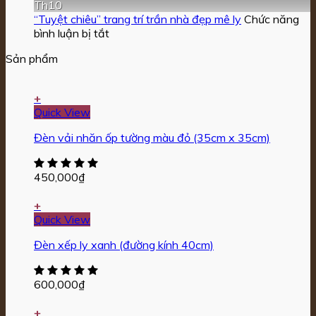
và
duyên
kế
Th10
hoa
mái
nội
“Tuyệt chiêu” trang trí trần nhà đẹp mê ly
Chức năng
tóc
ở
thất
bình luận bị tắt
cô
“Tuyệt
Sản phẩm
dâu
chiêu”
bằng
trang
hoa
trí
+
lụa
trần
Quick View
nhà
đẹp
Đèn vải nhăn ốp tường màu đỏ (35cm x 35cm)
mê
ly
450,000
₫
+
Quick View
Đèn xếp ly xanh (đường kính 40cm)
600,000
₫
+