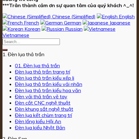
***Trân thành cảm ơn sự quan tâm của quý khách ^_^!
Chinese (Simplified)
English
French
German
Japanese
Korean
Russian
Vietnamese
1. Đèn lụa thả trần
01. Đèn lụa thả trần
Đèn lụa thả trần trang trí
Đèn lụa thả trần kiểu xếp li
Đèn lụa thả trần kiểu vải nhăn
Đèn lụa thả trần kiểu hoa văn
Đèn vải thả trần vẽ tay
Đèn cắt CNC nghệ thuật
Đèn khung sắt nghệ thuật
Đèn lụa kết chùm trang trí
Đèn lồng kiểu Hội An
Đèn lụa kiểu Nhật Bản
2. Đèn Sen