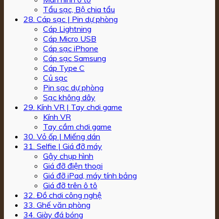
Tẩu sạc, Bộ chia tẩu
28. Cáp sạc | Pin dự phòng
Cáp Lightning
Cáp Micro USB
Cáp sạc iPhone
Cáp sạc Samsung
Cáp Type C
Củ sạc
Pin sạc dự phòng
Sạc không dây
29. Kính VR | Tay chơi game
Kính VR
Tay cầm chơi game
30. Vỏ ốp | Miếng dán
31. Selfie | Giá đỡ máy
Gậy chụp hình
Giá đỡ điện thoại
Giá đỡ iPad, máy tính bảng
Giá đỡ trên ô tô
32. Đồ chơi công nghệ
33. Ghế văn phòng
34. Giày đá bóng