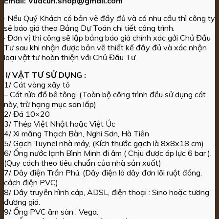
Email:
Vuacun.shop@gmail.com
· Nếu Quý Khách có bản vẽ đầy đủ và có nhu cầu thì công ty
sẽ báo giá theo Bảng Dự Toán chi tiết công trình.
· Đơn vị thi công sẽ lập bảng báo giá chính xác gởi Chủ Đầu
Tư sau khi nhận được bản vẽ thiết kế đầy đủ và xác nhận
loại vật tư hoàn thiện với Chủ Đầu Tư.
I/ VẬT TƯ SỬ DỤNG :
1/ Cát vàng xây tô
– Cát rửa đổ bê tông. (Toàn bộ công trình đều sử dụng cát
này, trừ hạng mục san lấp)
2/ Đá 10×20
3/ Thép Việt Nhật hoặc Việt Úc
4/ Xi măng Thạch Bàn, Nghi Sơn, Hà Tiên
5/ Gạch Tuynel nhà máy, (Kích thước gạch là 8x8x18 cm)
6/ Ống nước lạnh Bình Minh đi âm ( Chịu được áp lực 6 bar ).
(Quy cách theo tiêu chuẩn của nhà sản xuất)
7/ Dây điện Trần Phú. (Dây điện là dây đơn lõi ruột đồng,
cách điện PVC)
8/ Dây truyền hình cáp, ADSL, điện thoại : Sino hoặc tương
đương giá.
9/ Ống PVC âm sàn : Vega.