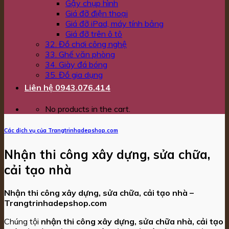
Gậy chụp hình
Giá đỡ điện thoại
Giá đỡ iPad, máy tính bảng
Giá đỡ trên ô tô
32. Đồ chơi công nghệ
33. Ghế văn phòng
34. Giày đá bóng
35. Đồ gia dụng
Liên hệ 0943.076.414
No products in the cart.
Các dịch vụ của Trangtrinhadepshop.com
Nhận thi công xây dựng, sửa chữa,
cải tạo nhà
Nhận thi công xây dựng, sửa chữa, cải tạo nhà –
Trangtrinhadepshop.com
Chúng tội
nhận thi công xây dựng, sửa chữa nhà, cải tạo