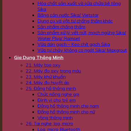
Hóa chất sản xuất và sửa chữa bê tông
Sika
Băng cản nước Sika/ Vietstar
Dụng cụ và vật tư chống thấm khác
Sản phẩm chống thấm
Sản phẩm xử lý vết nứt, mạch ngừng Sika/
Water Plug/ Ramset
Vữa dán gạch – Keo chít gạch Sika
Vữa tự chảy không co ngót Sika/ Maxgrout
Gia Dụng Thông Minh
21. Máy tạo oxy
22. Máy đo oxy trong máu
23. Máy khử khuẩn
24. Máy đo huyết áp
25. Đồng hồ thông minh
Chức năng nghe gọi
Định vị cho trẻ em
Đồng hồ thông minh cho nam
Đồng hồ thông minh cho nữ
Vòng thông minh
26. Tai nghe, loa, micro
Loa, micro Bluetooth