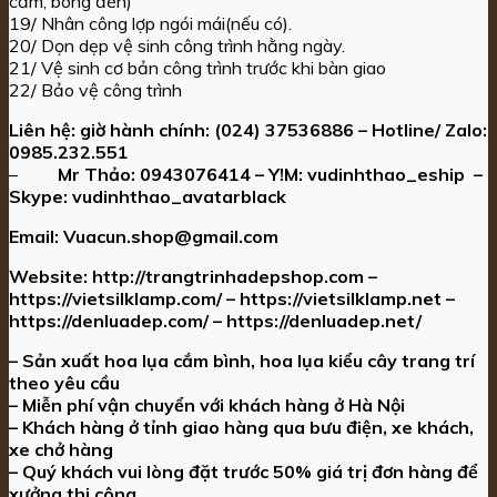
cắm, bóng đèn)
19/ Nhân công lợp ngói mái(nếu có).
20/ Dọn dẹp vệ sinh công trình hằng ngày.
21/ Vệ sinh cơ bản công trình trước khi bàn giao
22/ Bảo vệ công trình
Liên hệ: giờ hành chính:
(024) 37536886 – Hotline/ Zalo:
0985.232.551
–
Mr Thảo:
0943076414
– Y!M:
vudinhthao_eship
–
Skype:
vudinhthao_avatarblack
Email:
Vuacun.shop@gmail.com
Website:
http://trangtrinhadepshop.com –
https://vietsilklamp.com/ – https://vietsilklamp.net –
https://denluadep.com/ – https://denluadep.net/
– Sản xuất hoa lụa cắm bình, hoa lụa kiểu cây trang trí
theo yêu cầu
– Miễn phí vận chuyển với khách hàng ở Hà Nội
– Khách hàng ở tỉnh giao hàng qua bưu điện, xe khách,
xe chở hàng
– Quý khách vui lòng đặt trước 50% giá trị đơn hàng để
xưởng thi công