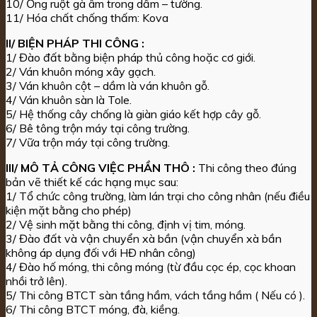
10/ Ống ruột gà âm trong dầm – tường.
11/ Hóa chất chống thấm: Kova
II/ BIỆN PHÁP THI CÔNG :
1/ Đào đất bằng biện pháp thủ công hoặc cơ giới.
2/ Ván khuôn móng xây gạch.
3/ Ván khuôn cột – dầm là ván khuôn gỗ.
4/ Ván khuôn sàn là Tole.
5/ Hệ thống cây chống là giàn giáo kết hợp cây gỗ.
6/ Bê tông trộn máy tại công trường.
7/ Vữa trộn máy tại công trường.
III/ MÔ TẢ CÔNG VIỆC PHẦN THÔ :
Thi công theo đúng
bản vẽ thiết kế các hạng mục sau:
1/ Tổ chức công trường, làm lán trại cho công nhân (nếu điều
kiện mặt bằng cho phép)
2/ Vệ sinh mặt bằng thi công, định vị tim, móng.
3/ Đào đất và vận chuyển xà bần (vận chuyển xà bần
không áp dụng đối với HĐ nhân công)
4/ Đào hố móng, thi công móng (từ đầu cọc ép, cọc khoan
nhồi trở lên).
5/ Thi công BTCT sàn tầng hầm, vách tầng hầm ( Nếu có ).
6/ Thi công BTCT móng, đà, kiềng.