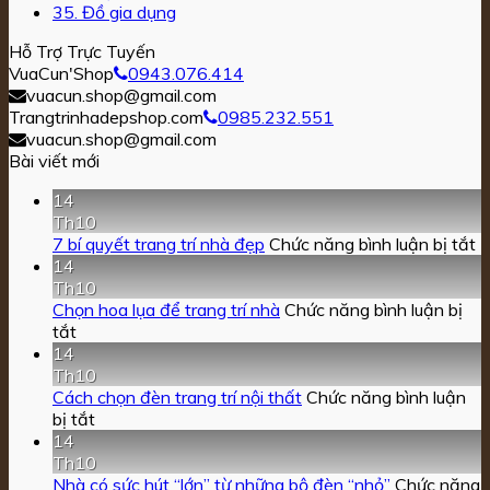
35. Đồ gia dụng
Hỗ Trợ Trực Tuyến
VuaCun'Shop
0943.076.414
vuacun.shop@gmail.com
Trangtrinhadepshop.com
0985.232.551
vuacun.shop@gmail.com
Bài viết mới
14
Th10
ở
7 bí quyết trang trí nhà đẹp
Chức năng bình luận bị tắt
7
14
bí
Th10
q
Chọn hoa lụa để trang trí nhà
Chức năng bình luận bị
ở
t
tắt
Chọn
trí
14
hoa
n
Th10
lụa
đ
Cách chọn đèn trang trí nội thất
Chức năng bình luận
để
ở
bị tắt
trang
Cách
14
trí
chọn
Th10
nhà
đèn
Nhà có sức hút “lớn” từ những bộ đèn “nhỏ”
Chức năng