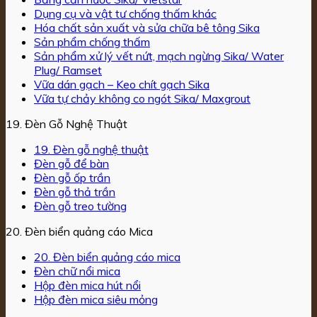
Dụng cụ và vật tư chống thấm khác
Hóa chất sản xuất và sửa chữa bê tông Sika
Sản phẩm chống thấm
Sản phẩm xử lý vết nứt, mạch ngừng Sika/ Water
Plug/ Ramset
Vữa dán gạch – Keo chít gạch Sika
Vữa tự chảy không co ngót Sika/ Maxgrout
19. Đèn Gỗ Nghệ Thuật
19. Đèn gỗ nghệ thuật
Đèn gỗ để bàn
Đèn gỗ ốp trần
Đèn gỗ thả trần
Đèn gỗ treo tường
20. Đèn biển quảng cáo Mica
20. Đèn biển quảng cáo mica
Đèn chữ nổi mica
Hộp đèn mica hút nổi
Hộp đèn mica siêu mỏng